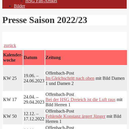
HSG Fan-Artikel
Bilder
Presse Saison 2022/23
zurück
Kalender-
Datum
Zeitung
woche
Offenbach-Post
19.06. –
KW 25
Im Gleichschritt nach oben
mit Bild Damen
24.06.2023
1 und Damen 2
Offenbach-Post
24.04. –
KW 17
Bei der HSG Dreieich ist die Luft raus
mit
29.04.2023
Bild Herren 1
Offenbach-Post
12.12. –
KW 50
Fehlende Konstanz ärgert Jünger
mit Bild
17.12.2022
Herren 1
Offenbach-Post