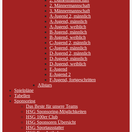
2. Damenmannschaft
2. Männermannschaft
3. Männermannschaft
A-Jugend 2, männlich
A-Jugend, männlich
A-Jugend, weiblich
B-Jugend, männlich
B-Jugend, weiblich
C-Jugend 2, männlich
C-Jugend, männlich
D-Jugend 2, männlich
D-Jugend, männlich
D-Jugend, weiblich
E-Jugend
E-Jugend 2
F-Jugend, fortgeschritten
Allstars
Spielpläne
Tabellen
Sponsoring
Das Beste für unsere Teams
HSG Sponsoring-Möglichkeiten
HSG 100er Club
HSG Sponsoren Übersicht
HSG Sportausstatter