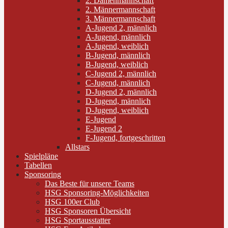
2. Damenmannschaft
2. Männermannschaft
3. Männermannschaft
A-Jugend 2, männlich
A-Jugend, männlich
A-Jugend, weiblich
B-Jugend, männlich
B-Jugend, weiblich
C-Jugend 2, männlich
C-Jugend, männlich
D-Jugend 2, männlich
D-Jugend, männlich
D-Jugend, weiblich
E-Jugend
E-Jugend 2
F-Jugend, fortgeschritten
Allstars
Spielpläne
Tabellen
Sponsoring
Das Beste für unsere Teams
HSG Sponsoring-Möglichkeiten
HSG 100er Club
HSG Sponsoren Übersicht
HSG Sportausstatter