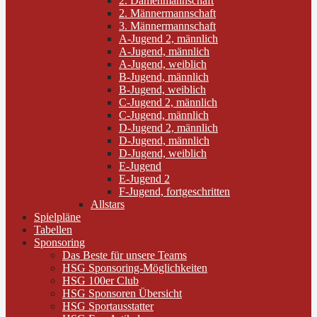
2. Damenmannschaft
2. Männermannschaft
3. Männermannschaft
A-Jugend 2, männlich
A-Jugend, männlich
A-Jugend, weiblich
B-Jugend, männlich
B-Jugend, weiblich
C-Jugend 2, männlich
C-Jugend, männlich
D-Jugend 2, männlich
D-Jugend, männlich
D-Jugend, weiblich
E-Jugend
E-Jugend 2
F-Jugend, fortgeschritten
Allstars
Spielpläne
Tabellen
Sponsoring
Das Beste für unsere Teams
HSG Sponsoring-Möglichkeiten
HSG 100er Club
HSG Sponsoren Übersicht
HSG Sportausstatter