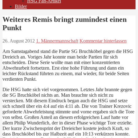
HSG Fan-Artikel
Bilder
Weiteres Remis bringt zumindest einen
Punkt
26. August 2012
1. Männermannschaft
Kommentar hinterlassen
Am Samstagabend stand die Partie SG Bruchköbel gegen die HSG
Dreieich an. Voriges Jahr konnte man beide Partien für sich
entscheiden. Diese Serie wollte man mit einer konzentrierten
Abwehrarbeit fortsetzen. Erst eine hohe Führung und dann ein
leichter Rückstand führten zu einem, mal wieder, für beide Seiten
verdienten Punkt.
Die HSG hatte sich viel vorgenommen. Letztes Jahr brannte gegen
die SG Bruchköbel nichts an. Man brauchte sich nicht zu
verstecken. Mit diesem Eindruck began auch die HSG und setze
sich schnell über ein 4:4 auf ein 4:11 ab. Die von Trainer Krezovic
geforderte Abwehrleistung stimmte und vorne ergaben sich die Tore
von selbst. Großen Anteil an diesem erfolgreichen Lauf hatte vor
allem Philip Wunderlich, der in dieser Phase wichtige Tore erzielte.
Der kurze Zwischensprint der Dreieicher kostete jedoch Kraft, so
dass Bruchköbel bis zur Halbzeit auf ein 10:13 verkürzen konnte.