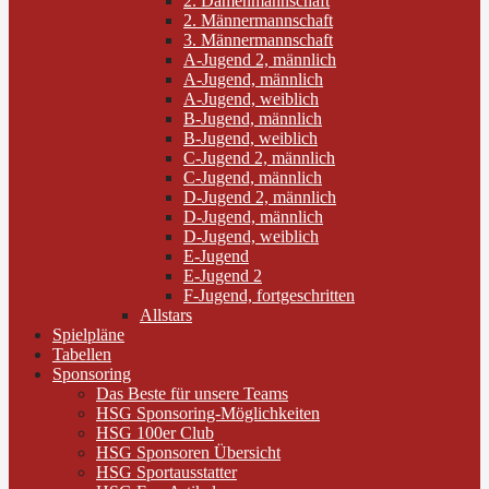
2. Damenmannschaft
2. Männermannschaft
3. Männermannschaft
A-Jugend 2, männlich
A-Jugend, männlich
A-Jugend, weiblich
B-Jugend, männlich
B-Jugend, weiblich
C-Jugend 2, männlich
C-Jugend, männlich
D-Jugend 2, männlich
D-Jugend, männlich
D-Jugend, weiblich
E-Jugend
E-Jugend 2
F-Jugend, fortgeschritten
Allstars
Spielpläne
Tabellen
Sponsoring
Das Beste für unsere Teams
HSG Sponsoring-Möglichkeiten
HSG 100er Club
HSG Sponsoren Übersicht
HSG Sportausstatter