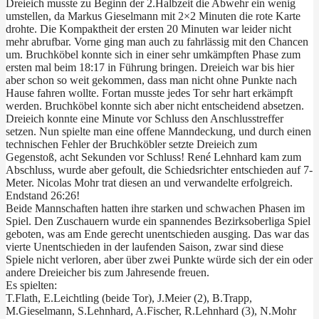
Dreieich musste zu Beginn der 2.Halbzeit die Abwehr ein wenig
umstellen, da Markus Gieselmann mit 2×2 Minuten die rote Karte
drohte. Die Kompaktheit der ersten 20 Minuten war leider nicht
mehr abrufbar. Vorne ging man auch zu fahrlässig mit den Chancen
um. Bruchköbel konnte sich in einer sehr umkämpften Phase zum
ersten mal beim 18:17 in Führung bringen. Dreieich war bis hier
aber schon so weit gekommen, dass man nicht ohne Punkte nach
Hause fahren wollte. Fortan musste jedes Tor sehr hart erkämpft
werden. Bruchköbel konnte sich aber nicht entscheidend absetzen.
Dreieich konnte eine Minute vor Schluss den Anschlusstreffer
setzen. Nun spielte man eine offene Manndeckung, und durch einen
technischen Fehler der Bruchköbler setzte Dreieich zum
Gegenstoß, acht Sekunden vor Schluss! René Lehnhard kam zum
Abschluss, wurde aber gefoult, die Schiedsrichter entschieden auf 7-
Meter. Nicolas Mohr trat diesen an und verwandelte erfolgreich.
Endstand 26:26!
Beide Mannschaften hatten ihre starken und schwachen Phasen im
Spiel. Den Zuschauern wurde ein spannendes Bezirksoberliga Spiel
geboten, was am Ende gerecht unentschieden ausging. Das war das
vierte Unentschieden in der laufenden Saison, zwar sind diese
Spiele nicht verloren, aber über zwei Punkte würde sich der ein oder
andere Dreieicher bis zum Jahresende freuen.
Es spielten:
T.Flath, E.Leichtling (beide Tor), J.Meier (2), B.Trapp,
M.Gieselmann, S.Lehnhard, A.Fischer, R.Lehnhard (3), N.Mohr