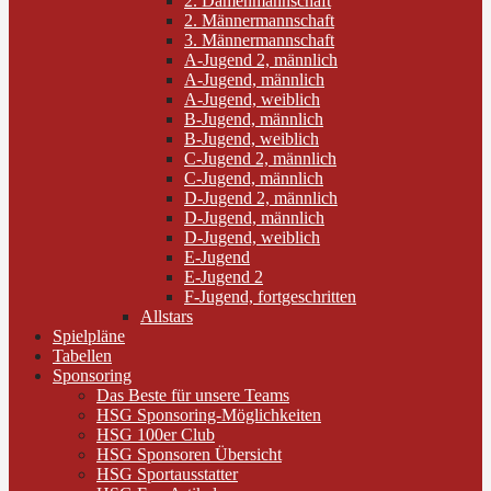
2. Damenmannschaft
2. Männermannschaft
3. Männermannschaft
A-Jugend 2, männlich
A-Jugend, männlich
A-Jugend, weiblich
B-Jugend, männlich
B-Jugend, weiblich
C-Jugend 2, männlich
C-Jugend, männlich
D-Jugend 2, männlich
D-Jugend, männlich
D-Jugend, weiblich
E-Jugend
E-Jugend 2
F-Jugend, fortgeschritten
Allstars
Spielpläne
Tabellen
Sponsoring
Das Beste für unsere Teams
HSG Sponsoring-Möglichkeiten
HSG 100er Club
HSG Sponsoren Übersicht
HSG Sportausstatter