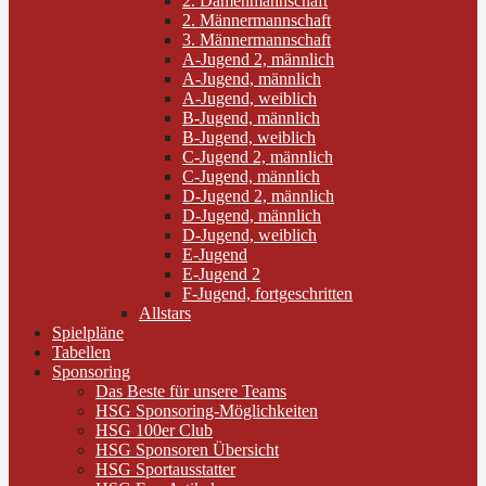
2. Damenmannschaft
2. Männermannschaft
3. Männermannschaft
A-Jugend 2, männlich
A-Jugend, männlich
A-Jugend, weiblich
B-Jugend, männlich
B-Jugend, weiblich
C-Jugend 2, männlich
C-Jugend, männlich
D-Jugend 2, männlich
D-Jugend, männlich
D-Jugend, weiblich
E-Jugend
E-Jugend 2
F-Jugend, fortgeschritten
Allstars
Spielpläne
Tabellen
Sponsoring
Das Beste für unsere Teams
HSG Sponsoring-Möglichkeiten
HSG 100er Club
HSG Sponsoren Übersicht
HSG Sportausstatter