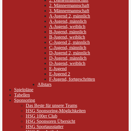
2. Damenmannschaft
2. Männermannschaft
3. Männermannschaft
A-Jugend 2, männlich
A-Jugend, männlich
A-Jugend, weiblich
B-Jugend, männlich
B-Jugend, weiblich
C-Jugend 2, männlich
C-Jugend, männlich
D-Jugend 2, männlich
D-Jugend, männlich
D-Jugend, weiblich
E-Jugend
E-Jugend 2
F-Jugend, fortgeschritten
Allstars
Spielpläne
Tabellen
Sponsoring
Das Beste für unsere Teams
HSG Sponsoring-Möglichkeiten
HSG 100er Club
HSG Sponsoren Übersicht
HSG Sportausstatter