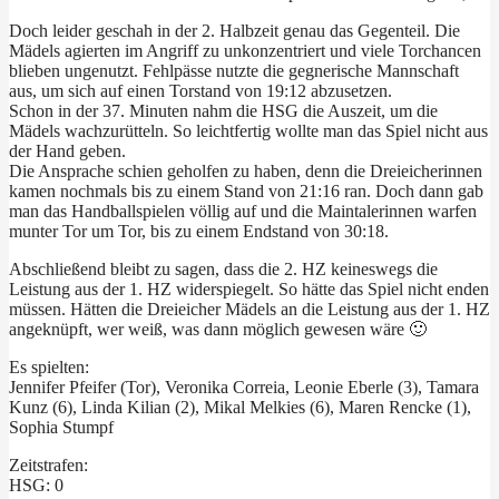
Doch leider geschah in der 2. Halbzeit genau das Gegenteil. Die
Mädels agierten im Angriff zu unkonzentriert und viele Torchancen
blieben ungenutzt. Fehlpässe nutzte die gegnerische Mannschaft
aus, um sich auf einen Torstand von 19:12 abzusetzen.
Schon in der 37. Minuten nahm die HSG die Auszeit, um die
Mädels wachzurütteln. So leichtfertig wollte man das Spiel nicht aus
der Hand geben.
Die Ansprache schien geholfen zu haben, denn die Dreieicherinnen
kamen nochmals bis zu einem Stand von 21:16 ran. Doch dann gab
man das Handballspielen völlig auf und die Maintalerinnen warfen
munter Tor um Tor, bis zu einem Endstand von 30:18.
Abschließend bleibt zu sagen, dass die 2. HZ keineswegs die
Leistung aus der 1. HZ widerspiegelt. So hätte das Spiel nicht enden
müssen. Hätten die Dreieicher Mädels an die Leistung aus der 1. HZ
angeknüpft, wer weiß, was dann möglich gewesen wäre 🙂
Es spielten:
Jennifer Pfeifer (Tor), Veronika Correia, Leonie Eberle (3), Tamara
Kunz (6), Linda Kilian (2), Mikal Melkies (6), Maren Rencke (1),
Sophia Stumpf
Zeitstrafen:
HSG: 0