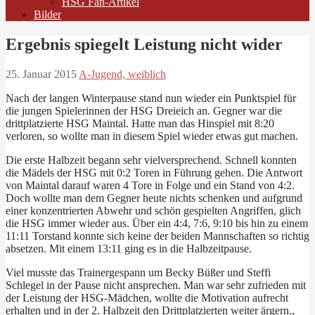
HSG Fan-Artikel
Bilder
Ergebnis spiegelt Leistung nicht wider
25. Januar 2015
A-Jugend, weiblich
Nach der langen Winterpause stand nun wieder ein Punktspiel für
die jungen Spielerinnen der HSG Dreieich an. Gegner war die
drittplatzierte HSG Maintal. Hatte man das Hinspiel mit 8:20
verloren, so wollte man in diesem Spiel wieder etwas gut machen.
Die erste Halbzeit begann sehr vielversprechend. Schnell konnten
die Mädels der HSG mit 0:2 Toren in Führung gehen. Die Antwort
von Maintal darauf waren 4 Tore in Folge und ein Stand von 4:2.
Doch wollte man dem Gegner heute nichts schenken und aufgrund
einer konzentrierten Abwehr und schön gespielten Angriffen, glich
die HSG immer wieder aus. Über ein 4:4, 7:6, 9:10 bis hin zu einem
11:11 Torstand konnte sich keine der beiden Mannschaften so richtig
absetzen. Mit einem 13:11 ging es in die Halbzeitpause.
Viel musste das Trainergespann um Becky Büßer und Steffi
Schlegel in der Pause nicht ansprechen. Man war sehr zufrieden mit
der Leistung der HSG-Mädchen, wollte die Motivation aufrecht
erhalten und in der 2. Halbzeit den Drittplatzierten weiter ärgern.,