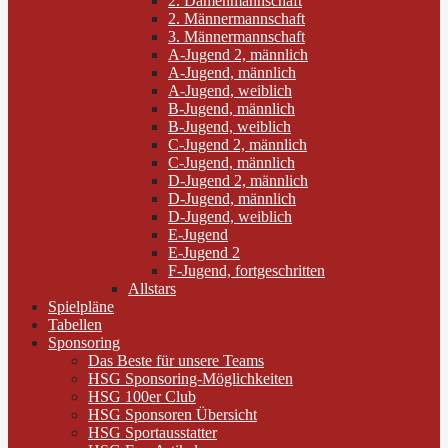
2. Damenmannschaft
2. Männermannschaft
3. Männermannschaft
A-Jugend 2, männlich
A-Jugend, männlich
A-Jugend, weiblich
B-Jugend, männlich
B-Jugend, weiblich
C-Jugend 2, männlich
C-Jugend, männlich
D-Jugend 2, männlich
D-Jugend, männlich
D-Jugend, weiblich
E-Jugend
E-Jugend 2
F-Jugend, fortgeschritten
Allstars
Spielpläne
Tabellen
Sponsoring
Das Beste für unsere Teams
HSG Sponsoring-Möglichkeiten
HSG 100er Club
HSG Sponsoren Übersicht
HSG Sportausstatter