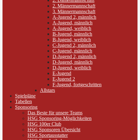
2. Damenmannschaft
2. Männermannschaft
3. Männermannschaft
A-Jugend 2, männlich
A-Jugend, männlich
A-Jugend, weiblich
B-Jugend, männlich
B-Jugend, weiblich
C-Jugend 2, männlich
C-Jugend, männlich
D-Jugend 2, männlich
D-Jugend, männlich
D-Jugend, weiblich
E-Jugend
E-Jugend 2
F-Jugend, fortgeschritten
Allstars
Spielpläne
Tabellen
Sponsoring
Das Beste für unsere Teams
HSG Sponsoring-Möglichkeiten
HSG 100er Club
HSG Sponsoren Übersicht
HSG Sportausstatter