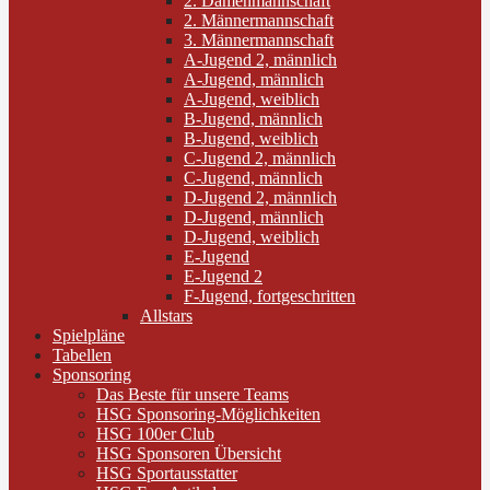
2. Damenmannschaft
2. Männermannschaft
3. Männermannschaft
A-Jugend 2, männlich
A-Jugend, männlich
A-Jugend, weiblich
B-Jugend, männlich
B-Jugend, weiblich
C-Jugend 2, männlich
C-Jugend, männlich
D-Jugend 2, männlich
D-Jugend, männlich
D-Jugend, weiblich
E-Jugend
E-Jugend 2
F-Jugend, fortgeschritten
Allstars
Spielpläne
Tabellen
Sponsoring
Das Beste für unsere Teams
HSG Sponsoring-Möglichkeiten
HSG 100er Club
HSG Sponsoren Übersicht
HSG Sportausstatter