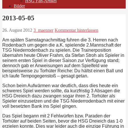
HSG Fan-Artikel
Bilder
2013-05-05
26. August 2012
3_maenner
Kommentar hinterlassen
Am späten Samstagnachmittag fuhren die 3. Herren nach
Rodenbach um gegen die a.K. spielende 2.Mannschaft der
TSG Niederrodenbach zu spielen. Die Trainerposition
übernahm heute Oliver Frahm, da Stefan Stroh als Spieler in
seinem ersten Spiel in dieser Saison zur Verfügung stand;
dennoch gab er Anweisungen auf dem Spielfeld wie
beispielsweise zu Torhüter Reiche: Du hältst einen Ball und
ich laufe Tempogegenstoß – gesagt getan.
Schon beim Aufwärmen war deutlich, dass dies heute ein
schweres Spiel werden sollte, da kurzfristig 3 Absagen die
HSG Dreieich dazu zwangen sogar ihren 2. Torhüter als
Spieler einzusetzen und die TSG Niederrodenbach mit einer
voll besetzten Bank ins Spiel gingen.
Das Spiel begann mit 2 Fehlwürfen bzw. Paraden der
Torhüter auf beiden Seiten, bevor die HSG Dreieich das 1-0
erzielen konnte. Dies war leider auch die einzige Führung in