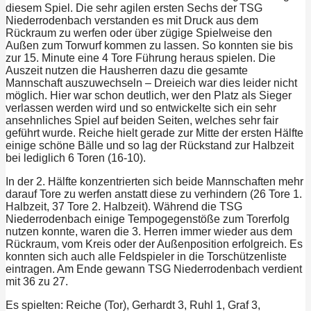
diesem Spiel. Die sehr agilen ersten Sechs der TSG
Niederrodenbach verstanden es mit Druck aus dem
Rückraum zu werfen oder über zügige Spielweise den
Außen zum Torwurf kommen zu lassen. So konnten sie bis
zur 15. Minute eine 4 Tore Führung heraus spielen. Die
Auszeit nutzen die Hausherren dazu die gesamte
Mannschaft auszuwechseln – Dreieich war dies leider nicht
möglich. Hier war schon deutlich, wer den Platz als Sieger
verlassen werden wird und so entwickelte sich ein sehr
ansehnliches Spiel auf beiden Seiten, welches sehr fair
geführt wurde. Reiche hielt gerade zur Mitte der ersten Hälfte
einige schöne Bälle und so lag der Rückstand zur Halbzeit
bei lediglich 6 Toren (16-10).
In der 2. Hälfte konzentrierten sich beide Mannschaften mehr
darauf Tore zu werfen anstatt diese zu verhindern (26 Tore 1.
Halbzeit, 37 Tore 2. Halbzeit). Während die TSG
Niederrodenbach einige Tempogegenstöße zum Torerfolg
nutzen konnte, waren die 3. Herren immer wieder aus dem
Rückraum, vom Kreis oder der Außenposition erfolgreich. Es
konnten sich auch alle Feldspieler in die Torschützenliste
eintragen. Am Ende gewann TSG Niederrodenbach verdient
mit 36 zu 27.
Es spielten: Reiche (Tor), Gerhardt 3, Ruhl 1, Graf 3,