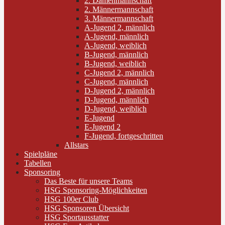
2. Damenmannschaft
2. Männermannschaft
3. Männermannschaft
A-Jugend 2, männlich
A-Jugend, männlich
A-Jugend, weiblich
B-Jugend, männlich
B-Jugend, weiblich
C-Jugend 2, männlich
C-Jugend, männlich
D-Jugend 2, männlich
D-Jugend, männlich
D-Jugend, weiblich
E-Jugend
E-Jugend 2
F-Jugend, fortgeschritten
Allstars
Spielpläne
Tabellen
Sponsoring
Das Beste für unsere Teams
HSG Sponsoring-Möglichkeiten
HSG 100er Club
HSG Sponsoren Übersicht
HSG Sportausstatter