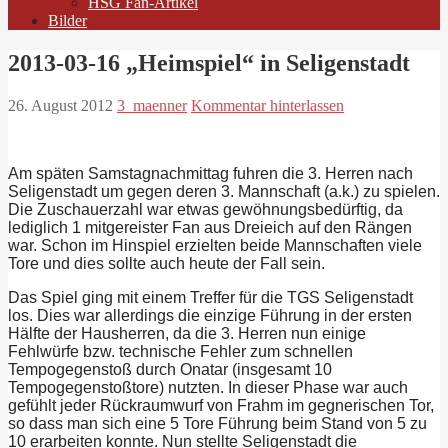
HSG Fan-Artikel
Bilder
2013-03-16 „Heimspiel“ in Seligenstadt
26. August 2012
3_maenner
Kommentar hinterlassen
Am späten Samstagnachmittag fuhren die 3. Herren nach
Seligenstadt um gegen deren 3. Mannschaft (a.k.) zu spielen.
Die Zuschauerzahl war etwas gewöhnungsbedürftig, da
lediglich 1 mitgereister Fan aus Dreieich auf den Rängen
war. Schon im Hinspiel erzielten beide Mannschaften viele
Tore und dies sollte auch heute der Fall sein.
Das Spiel ging mit einem Treffer für die TGS Seligenstadt
los. Dies war allerdings die einzige Führung in der ersten
Hälfte der Hausherren, da die 3. Herren nun einige
Fehlwürfe bzw. technische Fehler zum schnellen
Tempogegenstoß durch Onatar (insgesamt 10
Tempogegenstoßtore) nutzten. In dieser Phase war auch
gefühlt jeder Rückraumwurf von Frahm im gegnerischen Tor,
so dass man sich eine 5 Tore Führung beim Stand von 5 zu
10 erarbeiten konnte. Nun stellte Seligenstadt die