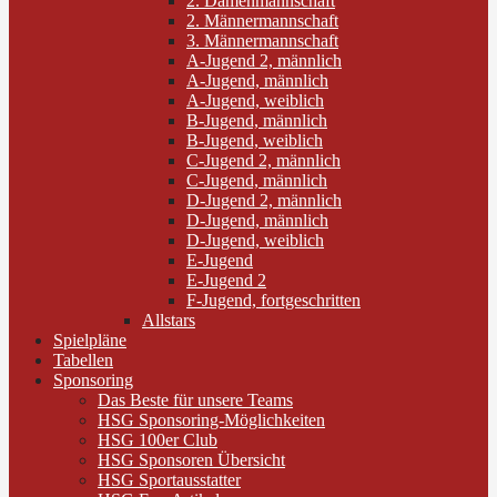
2. Damenmannschaft
2. Männermannschaft
3. Männermannschaft
A-Jugend 2, männlich
A-Jugend, männlich
A-Jugend, weiblich
B-Jugend, männlich
B-Jugend, weiblich
C-Jugend 2, männlich
C-Jugend, männlich
D-Jugend 2, männlich
D-Jugend, männlich
D-Jugend, weiblich
E-Jugend
E-Jugend 2
F-Jugend, fortgeschritten
Allstars
Spielpläne
Tabellen
Sponsoring
Das Beste für unsere Teams
HSG Sponsoring-Möglichkeiten
HSG 100er Club
HSG Sponsoren Übersicht
HSG Sportausstatter