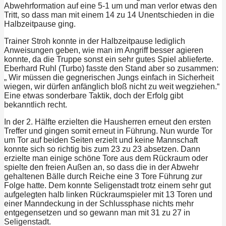
Abwehrformation auf eine 5-1 um und man verlor etwas den
Tritt, so dass man mit einem 14 zu 14 Unentschieden in die
Halbzeitpause ging.
Trainer Stroh konnte in der Halbzeitpause lediglich
Anweisungen geben, wie man im Angriff besser agieren
konnte, da die Truppe sonst ein sehr gutes Spiel ablieferte.
Eberhard Ruhl (Turbo) fasste den Stand aber so zusammen:
„ Wir müssen die gegnerischen Jungs einfach in Sicherheit
wiegen, wir dürfen anfänglich bloß nicht zu weit wegziehen.“
Eine etwas sonderbare Taktik, doch der Erfolg gibt
bekanntlich recht.
In der 2. Hälfte erzielten die Hausherren erneut den ersten
Treffer und gingen somit erneut in Führung. Nun wurde Tor
um Tor auf beiden Seiten erzielt und keine Mannschaft
konnte sich so richtig bis zum 23 zu 23 absetzen. Dann
erzielte man einige schöne Tore aus dem Rückraum oder
spielte den freien Außen an, so dass die in der Abwehr
gehaltenen Bälle durch Reiche eine 3 Tore Führung zur
Folge hatte. Dem konnte Seligenstadt trotz einem sehr gut
aufgelegten halb linken Rückraumspieler mit 13 Toren und
einer Manndeckung in der Schlussphase nichts mehr
entgegensetzen und so gewann man mit 31 zu 27 in
Seligenstadt.