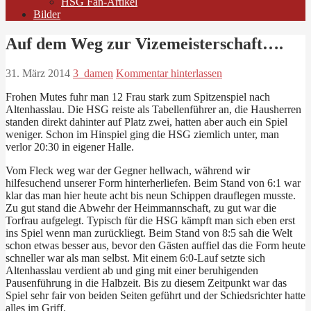
HSG Fan-Artikel
Bilder
Auf dem Weg zur Vizemeisterschaft….
31. März 2014
3_damen
Kommentar hinterlassen
Frohen Mutes fuhr man 12 Frau stark zum Spitzenspiel nach
Altenhasslau. Die HSG reiste als Tabellenführer an, die Hausherren
standen direkt dahinter auf Platz zwei, hatten aber auch ein Spiel
weniger. Schon im Hinspiel ging die HSG ziemlich unter, man
verlor 20:30 in eigener Halle.
Vom Fleck weg war der Gegner hellwach, während wir
hilfesuchend unserer Form hinterherliefen. Beim Stand von 6:1 war
klar das man hier heute acht bis neun Schippen drauflegen musste.
Zu gut stand die Abwehr der Heimmannschaft, zu gut war die
Torfrau aufgelegt. Typisch für die HSG kämpft man sich eben erst
ins Spiel wenn man zurückliegt. Beim Stand von 8:5 sah die Welt
schon etwas besser aus, bevor den Gästen auffiel das die Form heute
schneller war als man selbst. Mit einem 6:0-Lauf setzte sich
Altenhasslau verdient ab und ging mit einer beruhigenden
Pausenführung in die Halbzeit. Bis zu diesem Zeitpunkt war das
Spiel sehr fair von beiden Seiten geführt und der Schiedsrichter hatte
alles im Griff.