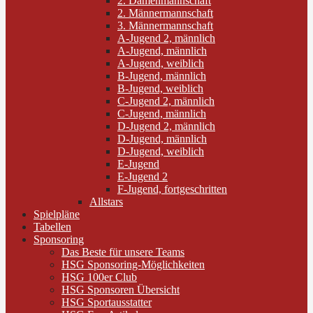
2. Damenmannschaft
2. Männermannschaft
3. Männermannschaft
A-Jugend 2, männlich
A-Jugend, männlich
A-Jugend, weiblich
B-Jugend, männlich
B-Jugend, weiblich
C-Jugend 2, männlich
C-Jugend, männlich
D-Jugend 2, männlich
D-Jugend, männlich
D-Jugend, weiblich
E-Jugend
E-Jugend 2
F-Jugend, fortgeschritten
Allstars
Spielpläne
Tabellen
Sponsoring
Das Beste für unsere Teams
HSG Sponsoring-Möglichkeiten
HSG 100er Club
HSG Sponsoren Übersicht
HSG Sportausstatter