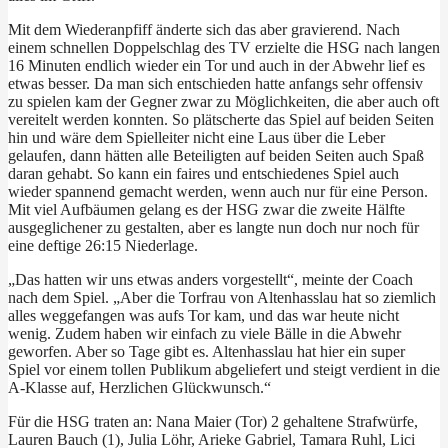
Mit dem Wiederanpfiff änderte sich das aber gravierend. Nach
einem schnellen Doppelschlag des TV erzielte die HSG nach langen
16 Minuten endlich wieder ein Tor und auch in der Abwehr lief es
etwas besser. Da man sich entschieden hatte anfangs sehr offensiv
zu spielen kam der Gegner zwar zu Möglichkeiten, die aber auch oft
vereitelt werden konnten. So plätscherte das Spiel auf beiden Seiten
hin und wäre dem Spielleiter nicht eine Laus über die Leber
gelaufen, dann hätten alle Beteiligten auf beiden Seiten auch Spaß
daran gehabt. So kann ein faires und entschiedenes Spiel auch
wieder spannend gemacht werden, wenn auch nur für eine Person.
Mit viel Aufbäumen gelang es der HSG zwar die zweite Hälfte
ausgeglichener zu gestalten, aber es langte nun doch nur noch für
eine deftige 26:15 Niederlage.
„Das hatten wir uns etwas anders vorgestellt“, meinte der Coach
nach dem Spiel. „Aber die Torfrau von Altenhasslau hat so ziemlich
alles weggefangen was aufs Tor kam, und das war heute nicht
wenig. Zudem haben wir einfach zu viele Bälle in die Abwehr
geworfen. Aber so Tage gibt es. Altenhasslau hat hier ein super
Spiel vor einem tollen Publikum abgeliefert und steigt verdient in die
A-Klasse auf, Herzlichen Glückwunsch.“
Für die HSG traten an: Nana Maier (Tor) 2 gehaltene Strafwürfe,
Lauren Bauch (1), Julia Löhr, Arieke Gabriel, Tamara Ruhl, Lici