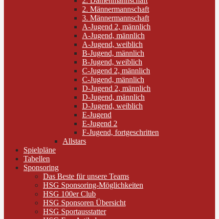
2. Damenmannschaft
2. Männermannschaft
3. Männermannschaft
A-Jugend 2, männlich
A-Jugend, männlich
A-Jugend, weiblich
B-Jugend, männlich
B-Jugend, weiblich
C-Jugend 2, männlich
C-Jugend, männlich
D-Jugend 2, männlich
D-Jugend, männlich
D-Jugend, weiblich
E-Jugend
E-Jugend 2
F-Jugend, fortgeschritten
Allstars
Spielpläne
Tabellen
Sponsoring
Das Beste für unsere Teams
HSG Sponsoring-Möglichkeiten
HSG 100er Club
HSG Sponsoren Übersicht
HSG Sportausstatter