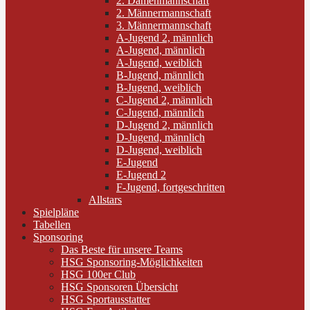
2. Damenmannschaft
2. Männermannschaft
3. Männermannschaft
A-Jugend 2, männlich
A-Jugend, männlich
A-Jugend, weiblich
B-Jugend, männlich
B-Jugend, weiblich
C-Jugend 2, männlich
C-Jugend, männlich
D-Jugend 2, männlich
D-Jugend, männlich
D-Jugend, weiblich
E-Jugend
E-Jugend 2
F-Jugend, fortgeschritten
Allstars
Spielpläne
Tabellen
Sponsoring
Das Beste für unsere Teams
HSG Sponsoring-Möglichkeiten
HSG 100er Club
HSG Sponsoren Übersicht
HSG Sportausstatter