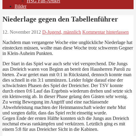
HSG Fan-Artikel
Bilder
Niederlage gegen den Tabellenführer
12. November 2012
D-Jugend, männlich
Kommentar hinterlassen
Nachdem man vergangene Woche eine unglückliche Niederlage hat
einstecken müssen, wollte man diese Woche trotz schwerem Gegner
in Klein-Auheim Punkten.
Der Start in das Spiel war auch sehr viel versprechend. Die Jungs
aus Dreieich waren von Beginn an bereit den Hausherren Paroli zu
bieten. Zwar geriet man mit 0:1 in Rückstand, dennoch konnte man
dies schnell in ein 3:1 ummünzen. Leider folgte darauf eine der
schwächsten Phasen des Spiel der Dreieicher. Der TSV konnte
durch einen 0:6 Lauf das Ergebnis wiederum drehen und setzte sich
ein kleinwenig ab. In dieser Phase gelang den Gästen sehr wenig.
Zu wenig Bewegung im Angriff und eine nachlassende
Abwehrleistung machten der Heimmannschaft wieder mehr Mut
und sorgten dafür, dass das Spiel recht einseitig wurde.
Gegen Ende der ersten Hälfte konnten sich die Jungs aus Dreieich
nochmal etwas rankämpfen und verkürzen. Letztlich ging es mit
einem 5:8 für aus Dreieicher Sicht in die Kabinen.