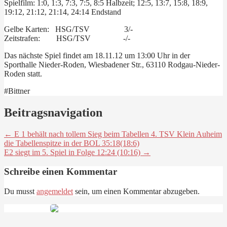
Spielfilm: 1:0, 1:3, 7:3, 7:5, 8:5 Halbzeit; 12:5, 13:7, 15:8, 18:9,
19:12, 21:12, 21:14, 24:14 Endstand
Gelbe Karten: HSG/TSV 3/-
Zeitstrafen: HSG/TSV -/-
Das nächste Spiel findet am 18.11.12 um 13:00 Uhr in der
Sporthalle Nieder-Roden, Wiesbadener Str., 63110 Rodgau-Nieder-
Roden statt.
#Bittner
Beitragsnavigation
← E 1 behält nach tollem Sieg beim Tabellen 4. TSV Klein Auheim
die Tabellenspitze in der BOL 35:18(18:6)
E2 siegt im 5. Spiel in Folge 12:24 (10:16) →
Schreibe einen Kommentar
Du musst
angemeldet
sein, um einen Kommentar abzugeben.