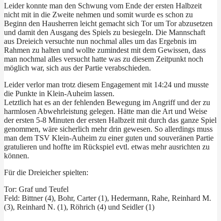
Leider konnte man den Schwung vom Ende der ersten Halbzeit
nicht mit in die Zweite nehmen und somit wurde es schon zu
Beginn den Hausherren leicht gemacht sich Tor um Tor abzusetzen
und damit den Ausgang des Spiels zu besiegeln. Die Mannschaft
aus Dreieich versuchte nun nochmal alles um das Ergebnis im
Rahmen zu halten und wollte zumindest mit dem Gewissen, dass
man nochmal alles versucht hatte was zu diesem Zeitpunkt noch
möglich war, sich aus der Partie verabschieden.
Leider verlor man trotz diesem Engagement mit 14:24 und musste
die Punkte in Klein-Auheim lassen.
Letztlich hat es an der fehlenden Bewegung im Angriff und der zu
harmlosen Abwehrleistung gelegen. Hätte man die Art und Weise
der ersten 5-8 Minuten der ersten Halbzeit mit durch das ganze Spiel
genommen, wäre sicherlich mehr drin gewesen. So allerdings muss
man dem TSV Klein-Auheim zu einer guten und souveränen Partie
gratulieren und hoffte im Rückspiel evtl. etwas mehr ausrichten zu
können.
Für die Dreieicher spielten:
Tor: Graf und Teufel
Feld: Bittner (4), Bohr, Carter (1), Hedermann, Rahe, Reinhard M.
(3), Reinhard N. (1), Röhrich (4) und Seidler (1)