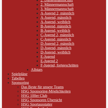
2. Damenmannschaft
2. Männermannschaft
3. Männermannschaft
A-Jugend 2, männlich
A-Jugend, männlich
A-Jugend, weiblich
B-Jugend, männlich
B-Jugend, weiblich
C-Jugend 2, männlich
C-Jugend, männlich
D-Jugend 2, männlich
D-Jugend, männlich
D-Jugend, weiblich
E-Jugend
E-Jugend 2
F-Jugend, fortgeschritten
Allstars
Spielpläne
Tabellen
Sponsoring
Das Beste für unsere Teams
HSG Sponsoring-Möglichkeiten
HSG 100er Club
HSG Sponsoren Übersicht
HSG Sportausstatter