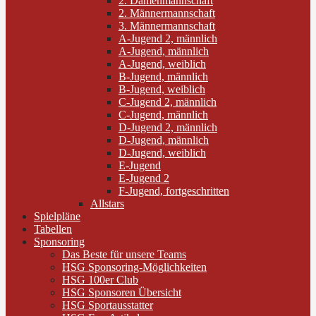
2. Damenmannschaft
2. Männermannschaft
3. Männermannschaft
A-Jugend 2, männlich
A-Jugend, männlich
A-Jugend, weiblich
B-Jugend, männlich
B-Jugend, weiblich
C-Jugend 2, männlich
C-Jugend, männlich
D-Jugend 2, männlich
D-Jugend, männlich
D-Jugend, weiblich
E-Jugend
E-Jugend 2
F-Jugend, fortgeschritten
Allstars
Spielpläne
Tabellen
Sponsoring
Das Beste für unsere Teams
HSG Sponsoring-Möglichkeiten
HSG 100er Club
HSG Sponsoren Übersicht
HSG Sportausstatter