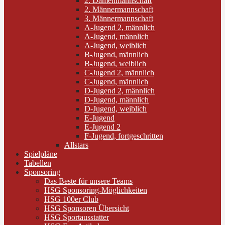
2. Damenmannschaft
2. Männermannschaft
3. Männermannschaft
A-Jugend 2, männlich
A-Jugend, männlich
A-Jugend, weiblich
B-Jugend, männlich
B-Jugend, weiblich
C-Jugend 2, männlich
C-Jugend, männlich
D-Jugend 2, männlich
D-Jugend, männlich
D-Jugend, weiblich
E-Jugend
E-Jugend 2
F-Jugend, fortgeschritten
Allstars
Spielpläne
Tabellen
Sponsoring
Das Beste für unsere Teams
HSG Sponsoring-Möglichkeiten
HSG 100er Club
HSG Sponsoren Übersicht
HSG Sportausstatter