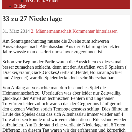
HSG Fan-Artikel
Bilder
33 zu 27 Niederlage
31. März 2014
2. Männermannschaft
Kommentar hinterlassen
Am Sonntagnachmittag musste die Zweite zum schweren
Auswärtsspiel nach Altenhasslau. Aus der Erfahrung der letzten
Jahre wusste man das dort nur schwer zugewinnen ist.
Schon vor Beginn der Partie waren die Aussichten es dieses mal
besser zumachen schlecht, denn mit den Ausfällen von 9 Spielern (
Dracker,Frahm,Gack,Göckes,Gerhardt,Herdel,Holzmann,Schier
und Ziegenet) war die Spielerdecke doch sehr überschaubar.
Von Anfang an versuchte man durch schnelles Spiel die
Heimmannschaft zu Überlaufen was aber leider nur Zeitweillig
glückte,da der Anteil an technischen Fehlern und ungenauen
Torwürfen leider zuhoch war so das der Gegner uns häufiger mit
den eigenen Waffen sprich Tempogegenstoss schlug. Dies führte im
Laufe des Spieles dazu das sich Altenhasslau immer wieder auf 4
Tore absetzen konnte und wir versuchten diesen Rückstand wieder
aufzuholen. Am Ende stand eine verdiente Niederlage mit 6 Toren
Differenz .an diesem Tag waren wir der erfahrenen und körperlich