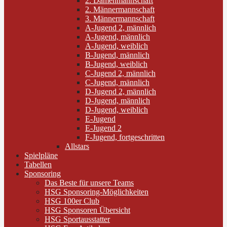
2. Damenmannschaft
2. Männermannschaft
3. Männermannschaft
A-Jugend 2, männlich
A-Jugend, männlich
A-Jugend, weiblich
B-Jugend, männlich
B-Jugend, weiblich
C-Jugend 2, männlich
C-Jugend, männlich
D-Jugend 2, männlich
D-Jugend, männlich
D-Jugend, weiblich
E-Jugend
E-Jugend 2
F-Jugend, fortgeschritten
Allstars
Spielpläne
Tabellen
Sponsoring
Das Beste für unsere Teams
HSG Sponsoring-Möglichkeiten
HSG 100er Club
HSG Sponsoren Übersicht
HSG Sportausstatter