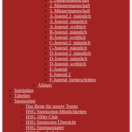
2. Damenmannschaft
2. Männermannschaft
3. Männermannschaft
A-Jugend 2, männlich
A-Jugend, männlich
A-Jugend, weiblich
B-Jugend, männlich
B-Jugend, weiblich
C-Jugend 2, männlich
C-Jugend, männlich
D-Jugend 2, männlich
D-Jugend, männlich
D-Jugend, weiblich
E-Jugend
E-Jugend 2
F-Jugend, fortgeschritten
Allstars
Spielpläne
Tabellen
Sponsoring
Das Beste für unsere Teams
HSG Sponsoring-Möglichkeiten
HSG 100er Club
HSG Sponsoren Übersicht
HSG Sportausstatter