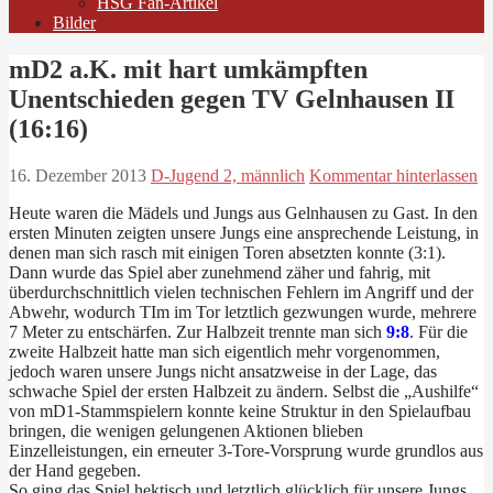
HSG Fan-Artikel
Bilder
mD2 a.K. mit hart umkämpften
Unentschieden gegen TV Gelnhausen II
(16:16)
16. Dezember 2013
D-Jugend 2, männlich
Kommentar hinterlassen
Heute waren die Mädels und Jungs aus Gelnhausen zu Gast. In den
ersten Minuten zeigten unsere Jungs eine ansprechende Leistung, in
denen man sich rasch mit einigen Toren absetzten konnte (3:1).
Dann wurde das Spiel aber zunehmend zäher und fahrig, mit
überdurchschnittlich vielen technischen Fehlern im Angriff und der
Abwehr, wodurch TIm im Tor letztlich gezwungen wurde, mehrere
7 Meter zu entschärfen. Zur Halbzeit trennte man sich
9:8
. Für die
zweite Halbzeit hatte man sich eigentlich mehr vorgenommen,
jedoch waren unsere Jungs nicht ansatzweise in der Lage, das
schwache Spiel der ersten Halbzeit zu ändern. Selbst die „Aushilfe“
von mD1-Stammspielern konnte keine Struktur in den Spielaufbau
bringen, die wenigen gelungenen Aktionen blieben
Einzelleistungen, ein erneuter 3-Tore-Vorsprung wurde grundlos aus
der Hand gegeben.
So ging das Spiel hektisch und letztlich glücklich für unsere Jungs