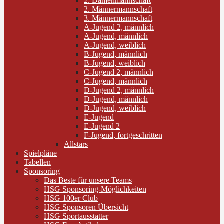
2. Damenmannschaft
2. Männermannschaft
3. Männermannschaft
A-Jugend 2, männlich
A-Jugend, männlich
A-Jugend, weiblich
B-Jugend, männlich
B-Jugend, weiblich
C-Jugend 2, männlich
C-Jugend, männlich
D-Jugend 2, männlich
D-Jugend, männlich
D-Jugend, weiblich
E-Jugend
E-Jugend 2
F-Jugend, fortgeschritten
Allstars
Spielpläne
Tabellen
Sponsoring
Das Beste für unsere Teams
HSG Sponsoring-Möglichkeiten
HSG 100er Club
HSG Sponsoren Übersicht
HSG Sportausstatter