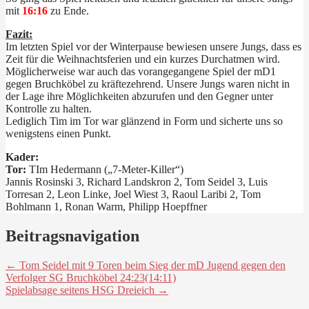
mit
16:16
zu Ende.
Fazit:
Im letzten Spiel vor der Winterpause bewiesen unsere Jungs, dass es
Zeit für die Weihnachtsferien und ein kurzes Durchatmen wird.
Möglicherweise war auch das vorangegangene Spiel der mD1
gegen Bruchköbel zu kräftezehrend. Unsere Jungs waren nicht in
der Lage ihre Möglichkeiten abzurufen und den Gegner unter
Kontrolle zu halten.
Lediglich Tim im Tor war glänzend in Form und sicherte uns so
wenigstens einen Punkt.
Kader:
Tor:
TIm Hedermann („7-Meter-Killer“)
Jannis Rosinski 3, Richard Landskron 2, Tom Seidel 3, Luis
Torresan 2, Leon Linke, Joel Wiest 3, Raoul Laribi 2, Tom
Bohlmann 1, Ronan Warm, Philipp Hoepffner
Beitragsnavigation
← Tom Seidel mit 9 Toren beim Sieg der mD Jugend gegen den
Verfolger SG Bruchköbel 24:23(14:11)
Spielabsage seitens HSG Dreieich →