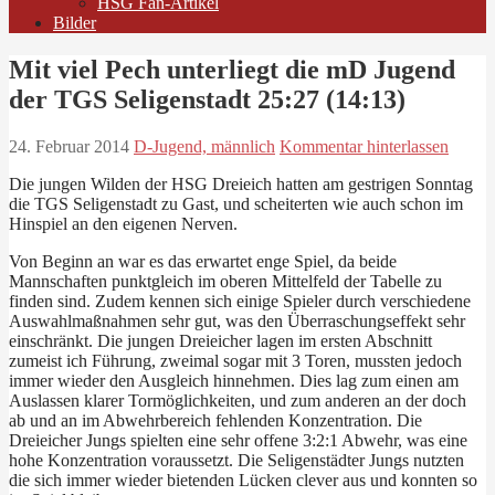
HSG Fan-Artikel
Bilder
Mit viel Pech unterliegt die mD Jugend
der TGS Seligenstadt 25:27 (14:13)
24. Februar 2014
D-Jugend, männlich
Kommentar hinterlassen
Die jungen Wilden der HSG Dreieich hatten am gestrigen Sonntag
die TGS Seligenstadt zu Gast, und scheiterten wie auch schon im
Hinspiel an den eigenen Nerven.
Von Beginn an war es das erwartet enge Spiel, da beide
Mannschaften punktgleich im oberen Mittelfeld der Tabelle zu
finden sind. Zudem kennen sich einige Spieler durch verschiedene
Auswahlmaßnahmen sehr gut, was den Überraschungseffekt sehr
einschränkt. Die jungen Dreieicher lagen im ersten Abschnitt
zumeist ich Führung, zweimal sogar mit 3 Toren, mussten jedoch
immer wieder den Ausgleich hinnehmen. Dies lag zum einen am
Auslassen klarer Tormöglichkeiten, und zum anderen an der doch
ab und an im Abwehrbereich fehlenden Konzentration. Die
Dreieicher Jungs spielten eine sehr offene 3:2:1 Abwehr, was eine
hohe Konzentration voraussetzt. Die Seligenstädter Jungs nutzten
die sich immer wieder bietenden Lücken clever aus und konnten so