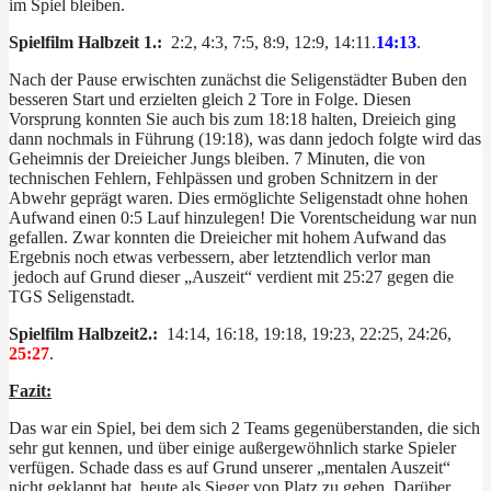
im Spiel bleiben.
Spielfilm Halbzeit 1.:
2:2, 4:3, 7:5, 8:9, 12:9, 14:11.
14:13
.
Nach der Pause erwischten zunächst die Seligenstädter Buben den
besseren Start und erzielten gleich 2 Tore in Folge. Diesen
Vorsprung konnten Sie auch bis zum 18:18 halten, Dreieich ging
dann nochmals in Führung (19:18), was dann jedoch folgte wird das
Geheimnis der Dreieicher Jungs bleiben. 7 Minuten, die von
technischen Fehlern, Fehlpässen und groben Schnitzern in der
Abwehr geprägt waren. Dies ermöglichte Seligenstadt ohne hohen
Aufwand einen 0:5 Lauf hinzulegen! Die Vorentscheidung war nun
gefallen. Zwar konnten die Dreieicher mit hohem Aufwand das
Ergebnis noch etwas verbessern, aber letztendlich verlor man
jedoch auf Grund dieser „Auszeit“ verdient mit 25:27 gegen die
TGS Seligenstadt.
Spielfilm Halbzeit2.:
14:14, 16:18, 19:18, 19:23, 22:25, 24:26,
25:27
.
Fazit:
Das war ein Spiel, bei dem sich 2 Teams gegenüberstanden, die sich
sehr gut kennen, und über einige außergewöhnlich starke Spieler
verfügen. Schade dass es auf Grund unserer „mentalen Auszeit“
nicht geklappt hat, heute als Sieger von Platz zu gehen. Darüber