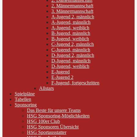
2. Damenmannschaft
2. Männermannschaft
3. Männermannschaft
A-Jugend 2, männlich
A-Jugend, männlich
A-Jugend, weiblich
B-Jugend, männlich
B-Jugend, weiblich
C-Jugend 2, männlich
C-Jugend, männlich
D-Jugend 2, männlich
D-Jugend, männlich
D-Jugend, weiblich
E-Jugend
E-Jugend 2
F-Jugend, fortgeschritten
Allstars
Spielpläne
Tabellen
Sponsoring
Das Beste für unsere Teams
HSG Sponsoring-Möglichkeiten
HSG 100er Club
HSG Sponsoren Übersicht
HSG Sportausstatter