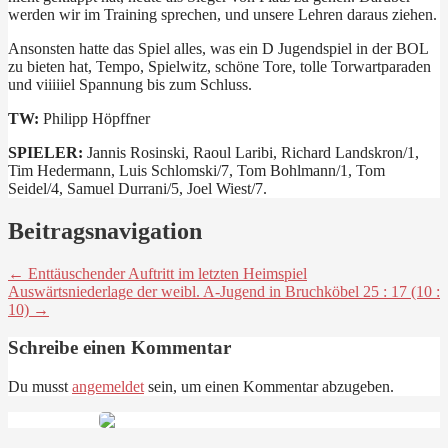
werden wir im Training sprechen, und unsere Lehren daraus ziehen.
Ansonsten hatte das Spiel alles, was ein D Jugendspiel in der BOL
zu bieten hat, Tempo, Spielwitz, schöne Tore, tolle Torwartparaden
und viiiiiel Spannung bis zum Schluss.
TW:
Philipp Höpffner
SPIELER:
Jannis Rosinski, Raoul Laribi, Richard Landskron/1,
Tim Hedermann, Luis Schlomski/7, Tom Bohlmann/1, Tom
Seidel/4, Samuel Durrani/5, Joel Wiest/7.
Beitragsnavigation
← Enttäuschender Auftritt im letzten Heimspiel
Auswärtsniederlage der weibl. A-Jugend in Bruchköbel 25 : 17 (10 :
10) →
Schreibe einen Kommentar
Du musst
angemeldet
sein, um einen Kommentar abzugeben.