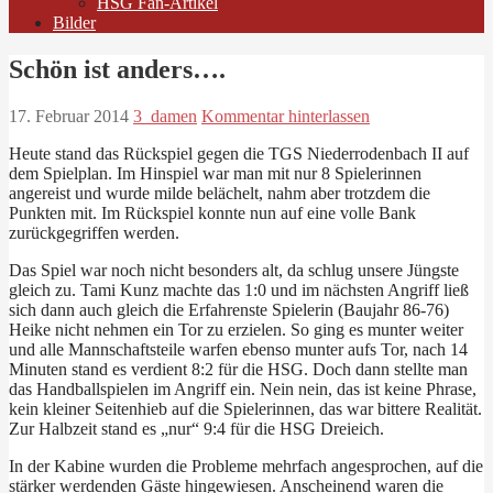
HSG Fan-Artikel
Bilder
Schön ist anders….
17. Februar 2014
3_damen
Kommentar hinterlassen
Heute stand das Rückspiel gegen die TGS Niederrodenbach II auf
dem Spielplan. Im Hinspiel war man mit nur 8 Spielerinnen
angereist und wurde milde belächelt, nahm aber trotzdem die
Punkten mit. Im Rückspiel konnte nun auf eine volle Bank
zurückgegriffen werden.
Das Spiel war noch nicht besonders alt, da schlug unsere Jüngste
gleich zu. Tami Kunz machte das 1:0 und im nächsten Angriff ließ
sich dann auch gleich die Erfahrenste Spielerin (Baujahr 86-76)
Heike nicht nehmen ein Tor zu erzielen. So ging es munter weiter
und alle Mannschaftsteile warfen ebenso munter aufs Tor, nach 14
Minuten stand es verdient 8:2 für die HSG. Doch dann stellte man
das Handballspielen im Angriff ein. Nein nein, das ist keine Phrase,
kein kleiner Seitenhieb auf die Spielerinnen, das war bittere Realität.
Zur Halbzeit stand es „nur“ 9:4 für die HSG Dreieich.
In der Kabine wurden die Probleme mehrfach angesprochen, auf die
stärker werdenden Gäste hingewiesen. Anscheinend waren die