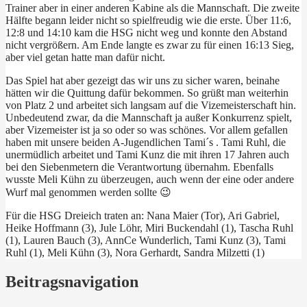
Trainer aber in einer anderen Kabine als die Mannschaft. Die zweite
Hälfte begann leider nicht so spielfreudig wie die erste. Über 11:6,
12:8 und 14:10 kam die HSG nicht weg und konnte den Abstand
nicht vergrößern. Am Ende langte es zwar zu für einen 16:13 Sieg,
aber viel getan hatte man dafür nicht.
Das Spiel hat aber gezeigt das wir uns zu sicher waren, beinahe
hätten wir die Quittung dafür bekommen. So grüßt man weiterhin
von Platz 2 und arbeitet sich langsam auf die Vizemeisterschaft hin.
Unbedeutend zwar, da die Mannschaft ja außer Konkurrenz spielt,
aber Vizemeister ist ja so oder so was schönes. Vor allem gefallen
haben mit unsere beiden A-Jugendlichen Tami´s . Tami Ruhl, die
unermüdlich arbeitet und Tami Kunz die mit ihren 17 Jahren auch
bei den Siebenmetern die Verantwortung übernahm. Ebenfalls
wusste Meli Kühn zu überzeugen, auch wenn der eine oder andere
Wurf mal genommen werden sollte 😉
Für die HSG Dreieich traten an: Nana Maier (Tor), Ari Gabriel,
Heike Hoffmann (3), Jule Löhr, Miri Buckendahl (1), Tascha Ruhl
(1), Lauren Bauch (3), AnnCe Wunderlich, Tami Kunz (3), Tami
Ruhl (1), Meli Kühn (3), Nora Gerhardt, Sandra Milzetti (1)
Beitragsnavigation