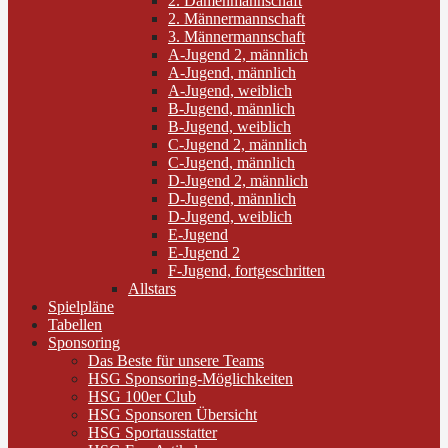
2. Damenmannschaft
2. Männermannschaft
3. Männermannschaft
A-Jugend 2, männlich
A-Jugend, männlich
A-Jugend, weiblich
B-Jugend, männlich
B-Jugend, weiblich
C-Jugend 2, männlich
C-Jugend, männlich
D-Jugend 2, männlich
D-Jugend, männlich
D-Jugend, weiblich
E-Jugend
E-Jugend 2
F-Jugend, fortgeschritten
Allstars
Spielpläne
Tabellen
Sponsoring
Das Beste für unsere Teams
HSG Sponsoring-Möglichkeiten
HSG 100er Club
HSG Sponsoren Übersicht
HSG Sportausstatter