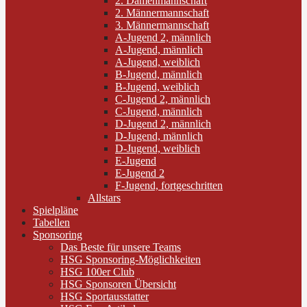
2. Damenmannschaft
2. Männermannschaft
3. Männermannschaft
A-Jugend 2, männlich
A-Jugend, männlich
A-Jugend, weiblich
B-Jugend, männlich
B-Jugend, weiblich
C-Jugend 2, männlich
C-Jugend, männlich
D-Jugend 2, männlich
D-Jugend, männlich
D-Jugend, weiblich
E-Jugend
E-Jugend 2
F-Jugend, fortgeschritten
Allstars
Spielpläne
Tabellen
Sponsoring
Das Beste für unsere Teams
HSG Sponsoring-Möglichkeiten
HSG 100er Club
HSG Sponsoren Übersicht
HSG Sportausstatter