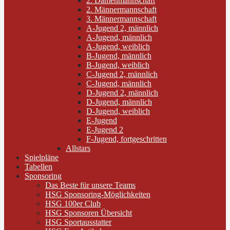
2. Damenmannschaft
2. Männermannschaft
3. Männermannschaft
A-Jugend 2, männlich
A-Jugend, männlich
A-Jugend, weiblich
B-Jugend, männlich
B-Jugend, weiblich
C-Jugend 2, männlich
C-Jugend, männlich
D-Jugend 2, männlich
D-Jugend, männlich
D-Jugend, weiblich
E-Jugend
E-Jugend 2
F-Jugend, fortgeschritten
Allstars
Spielpläne
Tabellen
Sponsoring
Das Beste für unsere Teams
HSG Sponsoring-Möglichkeiten
HSG 100er Club
HSG Sponsoren Übersicht
HSG Sportausstatter