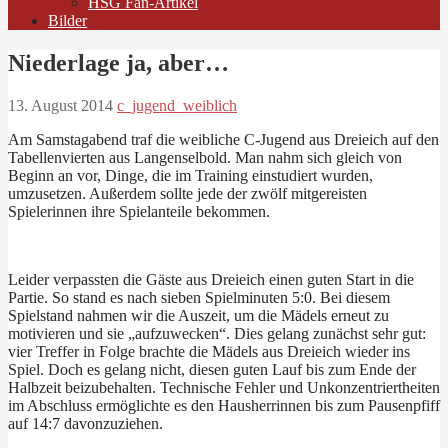
HSG Fan-Artikel
Bilder
Niederlage ja, aber…
13. August 2014
c_jugend_weiblich
Am Samstagabend traf die weibliche C-Jugend aus Dreieich auf den
Tabellenvierten aus Langenselbold. Man nahm sich gleich von
Beginn an vor, Dinge, die im Training einstudiert wurden,
umzusetzen. Außerdem sollte jede der zwölf mitgereisten
Spielerinnen ihre Spielanteile bekommen.
Leider verpassten die Gäste aus Dreieich einen guten Start in die
Partie. So stand es nach sieben Spielminuten 5:0. Bei diesem
Spielstand nahmen wir die Auszeit, um die Mädels erneut zu
motivieren und sie „aufzuwecken“. Dies gelang zunächst sehr gut:
vier Treffer in Folge brachte die Mädels aus Dreieich wieder ins
Spiel. Doch es gelang nicht, diesen guten Lauf bis zum Ende der
Halbzeit beizubehalten. Technische Fehler und Unkonzentriertheiten
im Abschluss ermöglichte es den Hausherrinnen bis zum Pausenpfiff
auf 14:7 davonzuziehen.