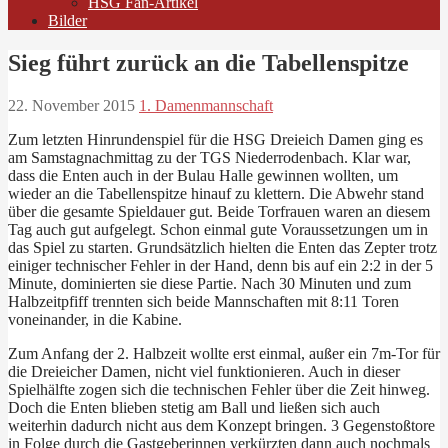
HSG Fan-Artikel
Bilder
Sieg führt zurück an die Tabellenspitze
22. November 2015
1. Damenmannschaft
Zum letzten Hinrundenspiel für die HSG Dreieich Damen ging es
am Samstagnachmittag zu der TGS Niederrodenbach. Klar war,
dass die Enten auch in der Bulau Halle gewinnen wollten, um
wieder an die Tabellenspitze hinauf zu klettern. Die Abwehr stand
über die gesamte Spieldauer gut. Beide Torfrauen waren an diesem
Tag auch gut aufgelegt. Schon einmal gute Voraussetzungen um in
das Spiel zu starten. Grundsätzlich hielten die Enten das Zepter trotz
einiger technischer Fehler in der Hand, denn bis auf ein 2:2 in der 5
Minute, dominierten sie diese Partie. Nach 30 Minuten und zum
Halbzeitpfiff trennten sich beide Mannschaften mit 8:11 Toren
voneinander, in die Kabine.
Zum Anfang der 2. Halbzeit wollte erst einmal, außer ein 7m-Tor für
die Dreieicher Damen, nicht viel funktionieren. Auch in dieser
Spielhälfte zogen sich die technischen Fehler über die Zeit hinweg.
Doch die Enten blieben stetig am Ball und ließen sich auch
weiterhin dadurch nicht aus dem Konzept bringen. 3 Gegenstoßtore
in Folge durch die Gastgeberinnen verkürzten dann auch nochmals