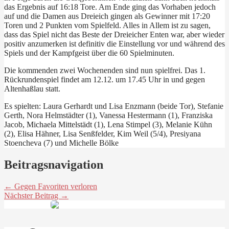
das Ergebnis auf 16:18 Tore. Am Ende ging das Vorhaben jedoch
auf und die Damen aus Dreieich gingen als Gewinner mit 17:20
Toren und 2 Punkten vom Spielfeld. Alles in Allem ist zu sagen,
dass das Spiel nicht das Beste der Dreieicher Enten war, aber wieder
positiv anzumerken ist definitiv die Einstellung vor und während des
Spiels und der Kampfgeist über die 60 Spielminuten.
Die kommenden zwei Wochenenden sind nun spielfrei. Das 1.
Rückrundenspiel findet am 12.12. um 17.45 Uhr in und gegen
Altenhaßlau statt.
Es spielten: Laura Gerhardt und Lisa Enzmann (beide Tor), Stefanie
Gerth, Nora Helmstädter (1), Vanessa Hestermann (1), Franziska
Jacob, Michaela Mittelstädt (1), Lena Stimpel (3), Melanie Kühn
(2), Elisa Hähner, Lisa Senßfelder, Kim Weil (5/4), Presiyana
Stoencheva (7) und Michelle Bölke
Beitragsnavigation
← Gegen Favoriten verloren
Nächster Beitrag →