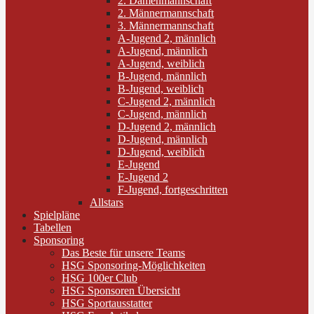
2. Damenmannschaft
2. Männermannschaft
3. Männermannschaft
A-Jugend 2, männlich
A-Jugend, männlich
A-Jugend, weiblich
B-Jugend, männlich
B-Jugend, weiblich
C-Jugend 2, männlich
C-Jugend, männlich
D-Jugend 2, männlich
D-Jugend, männlich
D-Jugend, weiblich
E-Jugend
E-Jugend 2
F-Jugend, fortgeschritten
Allstars
Spielpläne
Tabellen
Sponsoring
Das Beste für unsere Teams
HSG Sponsoring-Möglichkeiten
HSG 100er Club
HSG Sponsoren Übersicht
HSG Sportausstatter