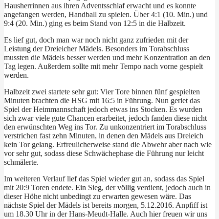
Hausherrinnen aus ihren Adventsschlaf erwacht und es konnte
angefangen werden, Handball zu spielen. Über 4:1 (10. Min.) und
9:4 (20. Min.) ging es beim Stand von 12:5 in die Halbzeit.
Es lief gut, doch man war noch nicht ganz zufrieden mit der
Leistung der Dreieicher Mädels. Besonders im Torabschluss
mussten die Mädels besser werden und mehr Konzentration an den
Tag legen. Außerdem sollte mit mehr Tempo nach vorne gespielt
werden.
Halbzeit zwei startete sehr gut: Vier Tore binnen fünf gespielten
Minuten brachten die HSG mit 16:5 in Führung. Nun geriet das
Spiel der Heimmannschaft jedoch etwas ins Stocken. Es wurden
sich zwar viele gute Chancen erarbeitet, jedoch fanden diese nicht
den erwünschten Weg ins Tor. Zu unkonzentriert im Torabschluss
verstrichen fast zehn Minuten, in denen den Mädels aus Dreieich
kein Tor gelang. Erfreulicherweise stand die Abwehr aber nach wie
vor sehr gut, sodass diese Schwächephase die Führung nur leicht
schmälerte.
Im weiteren Verlauf lief das Spiel wieder gut an, sodass das Spiel
mit 20:9 Toren endete. Ein Sieg, der völlig verdient, jedoch auch in
dieser Höhe nicht unbedingt zu erwarten gewesen wäre. Das
nächste Spiel der Mädels ist bereits morgen, 5.12.2016. Anpfiff ist
um 18.30 Uhr in der Hans-Meudt-Halle. Auch hier freuen wir uns