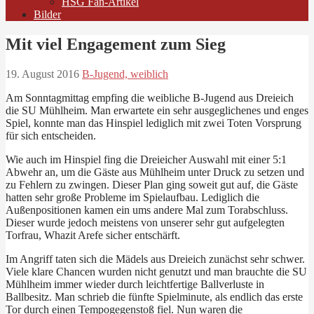
HSG Fan-Artikel
Bilder
Mit viel Engagement zum Sieg
19. August 2016
B-Jugend, weiblich
Am Sonntagmittag empfing die weibliche B-Jugend aus Dreieich
die SU Mühlheim. Man erwartete ein sehr ausgeglichenes und enges
Spiel, konnte man das Hinspiel lediglich mit zwei Toten Vorsprung
für sich entscheiden.
Wie auch im Hinspiel fing die Dreieicher Auswahl mit einer 5:1
Abwehr an, um die Gäste aus Mühlheim unter Druck zu setzen und
zu Fehlern zu zwingen. Dieser Plan ging soweit gut auf, die Gäste
hatten sehr große Probleme im Spielaufbau. Lediglich die
Außenpositionen kamen ein ums andere Mal zum Torabschluss.
Dieser wurde jedoch meistens von unserer sehr gut aufgelegten
Torfrau, Whazit Arefe sicher entschärft.
Im Angriff taten sich die Mädels aus Dreieich zunächst sehr schwer.
Viele klare Chancen wurden nicht genutzt und man brauchte die SU
Mühlheim immer wieder durch leichtfertige Ballverluste in
Ballbesitz. Man schrieb die fünfte Spielminute, als endlich das erste
Tor durch einen Tempogegenstoß fiel. Nun waren die