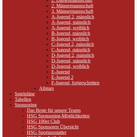
2. Damenmannschaft
2. Männermannschaft
3. Männermannschaft
A-Jugend 2, männlich
A-Jugend, männlich
A-Jugend, weiblich
B-Jugend, männlich
B-Jugend, weiblich
C-Jugend 2, männlich
C-Jugend, männlich
D-Jugend 2, männlich
D-Jugend, männlich
D-Jugend, weiblich
E-Jugend
E-Jugend 2
F-Jugend, fortgeschritten
Allstars
Spielpläne
Tabellen
Sponsoring
Das Beste für unsere Teams
HSG Sponsoring-Möglichkeiten
HSG 100er Club
HSG Sponsoren Übersicht
HSG Sportausstatter