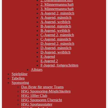
2. Damenmannschaft
2. Männermannschaft
3. Männermannschaft
A-Jugend 2, männlich
A-Jugend, männlich
A-Jugend, weiblich
B-Jugend, männlich
B-Jugend, weiblich
C-Jugend 2, männlich
C-Jugend, männlich
D-Jugend 2, männlich
D-Jugend, männlich
D-Jugend, weiblich
E-Jugend
E-Jugend 2
F-Jugend, fortgeschritten
Allstars
Spielpläne
Tabellen
Sponsoring
Das Beste für unsere Teams
HSG Sponsoring-Möglichkeiten
HSG 100er Club
HSG Sponsoren Übersicht
HSG Sportausstatter