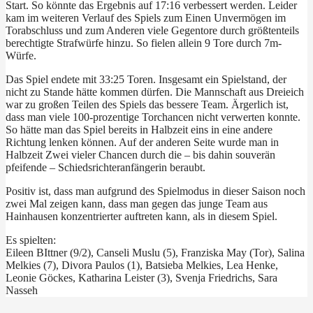
Start. So könnte das Ergebnis auf 17:16 verbessert werden. Leider
kam im weiteren Verlauf des Spiels zum Einen Unvermögen im
Torabschluss und zum Anderen viele Gegentore durch größtenteils
berechtigte Strafwürfe hinzu. So fielen allein 9 Tore durch 7m-
Würfe.
Das Spiel endete mit 33:25 Toren. Insgesamt ein Spielstand, der
nicht zu Stande hätte kommen dürfen. Die Mannschaft aus Dreieich
war zu großen Teilen des Spiels das bessere Team. Ärgerlich ist,
dass man viele 100-prozentige Torchancen nicht verwerten konnte.
So hätte man das Spiel bereits in Halbzeit eins in eine andere
Richtung lenken können. Auf der anderen Seite wurde man in
Halbzeit Zwei vieler Chancen durch die – bis dahin souverän
pfeifende – Schiedsrichteranfängerin beraubt.
Positiv ist, dass man aufgrund des Spielmodus in dieser Saison noch
zwei Mal zeigen kann, dass man gegen das junge Team aus
Hainhausen konzentrierter auftreten kann, als in diesem Spiel.
Es spielten:
Eileen BIttner (9/2), Canseli Muslu (5), Franziska May (Tor), Salina
Melkies (7), Divora Paulos (1), Batsieba Melkies, Lea Henke,
Leonie Göckes, Katharina Leister (3), Svenja Friedrichs, Sara
Nasseh