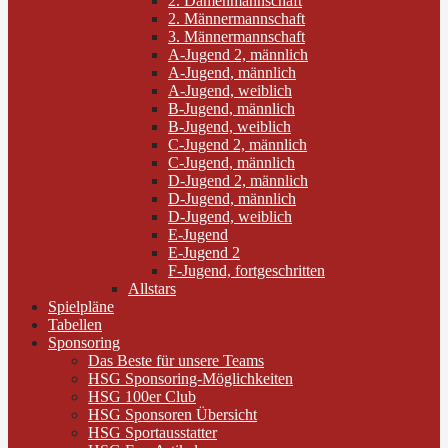
2. Damenmannschaft
2. Männermannschaft
3. Männermannschaft
A-Jugend 2, männlich
A-Jugend, männlich
A-Jugend, weiblich
B-Jugend, männlich
B-Jugend, weiblich
C-Jugend 2, männlich
C-Jugend, männlich
D-Jugend 2, männlich
D-Jugend, männlich
D-Jugend, weiblich
E-Jugend
E-Jugend 2
F-Jugend, fortgeschritten
Allstars
Spielpläne
Tabellen
Sponsoring
Das Beste für unsere Teams
HSG Sponsoring-Möglichkeiten
HSG 100er Club
HSG Sponsoren Übersicht
HSG Sportausstatter