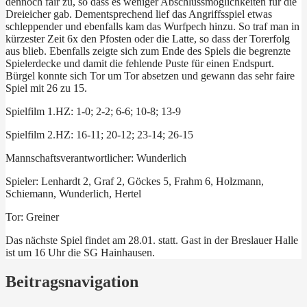
dennoch fair zu, so dass es weniger Abschlussmöglichkeiten für die
Dreieicher gab. Dementsprechend lief das Angriffsspiel etwas
schleppender und ebenfalls kam das Wurfpech hinzu. So traf man in
kürzester Zeit 6x den Pfosten oder die Latte, so dass der Torerfolg
aus blieb. Ebenfalls zeigte sich zum Ende des Spiels die begrenzte
Spielerdecke und damit die fehlende Puste für einen Endspurt.
Bürgel konnte sich Tor um Tor absetzen und gewann das sehr faire
Spiel mit 26 zu 15.
Spielfilm 1.HZ: 1-0; 2-2; 6-6; 10-8; 13-9
Spielfilm 2.HZ: 16-11; 20-12; 23-14; 26-15
Mannschaftsverantwortlicher: Wunderlich
Spieler: Lenhardt 2, Graf 2, Göckes 5, Frahm 6, Holzmann,
Schiemann, Wunderlich, Hertel
Tor: Greiner
Das nächste Spiel findet am 28.01. statt. Gast in der Breslauer Halle
ist um 16 Uhr die SG Hainhausen.
Beitragsnavigation