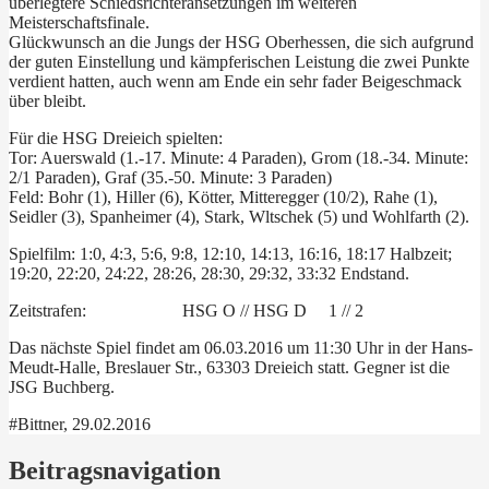
überlegtere Schiedsrichteransetzungen im weiteren
Meisterschaftsfinale.
Glückwunsch an die Jungs der HSG Oberhessen, die sich aufgrund
der guten Einstellung und kämpferischen Leistung die zwei Punkte
verdient hatten, auch wenn am Ende ein sehr fader Beigeschmack
über bleibt.
Für die HSG Dreieich spielten:
Tor: Auerswald (1.-17. Minute: 4 Paraden), Grom (18.-34. Minute:
2/1 Paraden), Graf (35.-50. Minute: 3 Paraden)
Feld: Bohr (1), Hiller (6), Kötter, Mitteregger (10/2), Rahe (1),
Seidler (3), Spanheimer (4), Stark, Wltschek (5) und Wohlfarth (2).
Spielfilm: 1:0, 4:3, 5:6, 9:8, 12:10, 14:13, 16:16, 18:17 Halbzeit;
19:20, 22:20, 24:22, 28:26, 28:30, 29:32, 33:32 Endstand.
Zeitstrafen: HSG O // HSG D 1 // 2
Das nächste Spiel findet am 06.03.2016 um 11:30 Uhr in der Hans-
Meudt-Halle, Breslauer Str., 63303 Dreieich statt. Gegner ist die
JSG Buchberg.
#Bittner, 29.02.2016
Beitragsnavigation