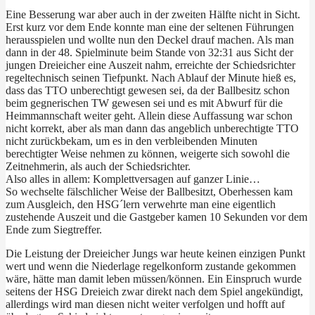
Eine Besserung war aber auch in der zweiten Hälfte nicht in Sicht.
Erst kurz vor dem Ende konnte man eine der seltenen Führungen
herausspielen und wollte nun den Deckel drauf machen. Als man
dann in der 48. Spielminute beim Stande von 32:31 aus Sicht der
jungen Dreieicher eine Auszeit nahm, erreichte der Schiedsrichter
regeltechnisch seinen Tiefpunkt. Nach Ablauf der Minute hieß es,
dass das TTO unberechtigt gewesen sei, da der Ballbesitz schon
beim gegnerischen TW gewesen sei und es mit Abwurf für die
Heimmannschaft weiter geht. Allein diese Auffassung war schon
nicht korrekt, aber als man dann das angeblich unberechtigte TTO
nicht zurückbekam, um es in den verbleibenden Minuten
berechtigter Weise nehmen zu können, weigerte sich sowohl die
Zeitnehmerin, als auch der Schiedsrichter.
Also alles in allem: Komplettversagen auf ganzer Linie…
So wechselte fälschlicher Weise der Ballbesitzt, Oberhessen kam
zum Ausgleich, den HSG´lern verwehrte man eine eigentlich
zustehende Auszeit und die Gastgeber kamen 10 Sekunden vor dem
Ende zum Siegtreffer.
Die Leistung der Dreieicher Jungs war heute keinen einzigen Punkt
wert und wenn die Niederlage regelkonform zustande gekommen
wäre, hätte man damit leben müssen/können. Ein Einspruch wurde
seitens der HSG Dreieich zwar direkt nach dem Spiel angekündigt,
allerdings wird man diesen nicht weiter verfolgen und hofft auf