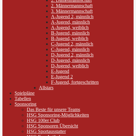
2. Damenmannschaft
2. Männermannschaft
3. Männermannschaft
A-Jugend 2, männlich
A-Jugend, männlich
A-Jugend, weiblich
B-Jugend, männlich
B-Jugend, weiblich
C-Jugend 2, männlich
C-Jugend, männlich
D-Jugend 2, männlich
D-Jugend, männlich
D-Jugend, weiblich
E-Jugend
E-Jugend 2
F-Jugend, fortgeschritten
Allstars
Spielpläne
Tabellen
Sponsoring
Das Beste für unsere Teams
HSG Sponsoring-Möglichkeiten
HSG 100er Club
HSG Sponsoren Übersicht
HSG Sportausstatter