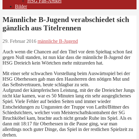
HSG Fan-Artikel
Bilder
Männliche B-Jugend verabschiedet sich
gänzlich aus Titelrennen
29. Februar 2016
männliche B-Jugend
Auch wenn die Chancen auf den Titel vor dem Spieltag schon fast
gegen Null standen, ist nun klar dass die männliche B-Jugend der
HSG Dreieich kein Wörtchen mehr mitzureden hat.
Mit einer sehr schwachen Vorstellung beim Auswärtsspiel bei der
HSG Oberhessen gab man den Hausherren den nötigen Mut und
das Selbstvertrauen, heute schlagbar zu sein.
Aufgrund der kämpferischen Leistung, mit der die Dreieicher Jungs
nicht klar kamen, war es 50 Minuten lang ein sehr ausgeglichenes
Spiel. Viele Fehler auf beiden Seiten und immer wieder
Entscheidungen zu Ungunsten der Truppe von Laribi/Bittner des
Schiedsrichters, welcher vom Meisterschaftskontrahent der SG
Bruchköbel kam, brachte auch nicht gerade Ruhe ins Spiel. Als es
dann mit 18:17 für Oberhessen in die Pause ging, war man
allerdings noch guter Dinge, das Spiel in der restlichen Spielzeit zu
drehen.