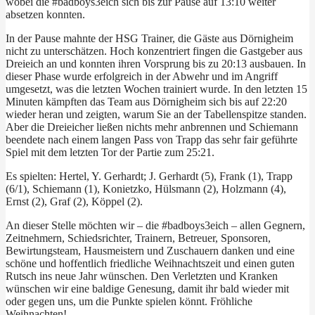
wobei die #badboys3eich sich bis zur Pause auf 13:10 weiter
absetzen konnten.
In der Pause mahnte der HSG Trainer, die Gäste aus Dörnigheim
nicht zu unterschätzen. Hoch konzentriert fingen die Gastgeber aus
Dreieich an und konnten ihren Vorsprung bis zu 20:13 ausbauen. In
dieser Phase wurde erfolgreich in der Abwehr und im Angriff
umgesetzt, was die letzten Wochen trainiert wurde. In den letzten 15
Minuten kämpften das Team aus Dörnigheim sich bis auf 22:20
wieder heran und zeigten, warum Sie an der Tabellenspitze standen.
Aber die Dreieicher ließen nichts mehr anbrennen und Schiemann
beendete nach einem langen Pass von Trapp das sehr fair geführte
Spiel mit dem letzten Tor der Partie zum 25:21.
Es spielten: Hertel, Y. Gerhardt; J. Gerhardt (5), Frank (1), Trapp
(6/1), Schiemann (1), Konietzko, Hülsmann (2), Holzmann (4),
Ernst (2), Graf (2), Köppel (2).
An dieser Stelle möchten wir – die #badboys3eich – allen Gegnern,
Zeitnehmern, Schiedsrichter, Trainern, Betreuer, Sponsoren,
Bewirtungsteam, Hausmeistern und Zuschauern danken und eine
schöne und hoffentlich friedliche Weihnachtszeit und einen guten
Rutsch ins neue Jahr wünschen. Den Verletzten und Kranken
wünschen wir eine baldige Genesung, damit ihr bald wieder mit
oder gegen uns, um die Punkte spielen könnt. Fröhliche
Weihnachten!