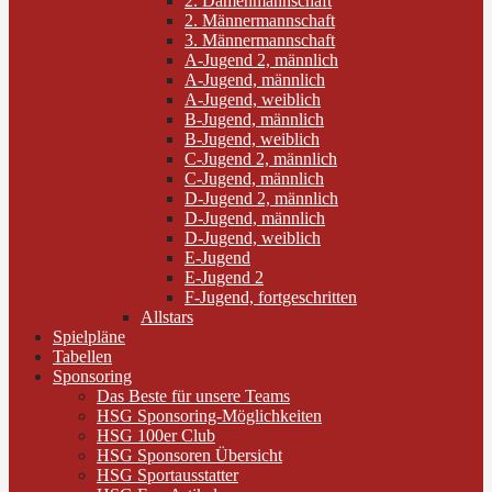
2. Damenmannschaft
2. Männermannschaft
3. Männermannschaft
A-Jugend 2, männlich
A-Jugend, männlich
A-Jugend, weiblich
B-Jugend, männlich
B-Jugend, weiblich
C-Jugend 2, männlich
C-Jugend, männlich
D-Jugend 2, männlich
D-Jugend, männlich
D-Jugend, weiblich
E-Jugend
E-Jugend 2
F-Jugend, fortgeschritten
Allstars
Spielpläne
Tabellen
Sponsoring
Das Beste für unsere Teams
HSG Sponsoring-Möglichkeiten
HSG 100er Club
HSG Sponsoren Übersicht
HSG Sportausstatter