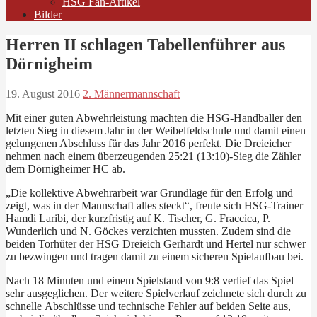
HSG Fan-Artikel
Bilder
Herren II schlagen Tabellenführer aus
Dörnigheim
19. August 2016
2. Männermannschaft
Mit einer guten Abwehrleistung machten die HSG-Handballer den
letzten Sieg in diesem Jahr in der Weibelfeldschule und damit einen
gelungenen Abschluss für das Jahr 2016 perfekt. Die Dreieicher
nehmen nach einem überzeugenden 25:21 (13:10)-Sieg die Zähler
dem Dörnigheimer HC ab.
„Die kollektive Abwehrarbeit war Grundlage für den Erfolg und
zeigt, was in der Mannschaft alles steckt“, freute sich HSG-Trainer
Hamdi Laribi, der kurzfristig auf K. Tischer, G. Fraccica, P.
Wunderlich und N. Göckes verzichten mussten. Zudem sind die
beiden Torhüter der HSG Dreieich Gerhardt und Hertel nur schwer
zu bezwingen und tragen damit zu einem sicheren Spielaufbau bei.
Nach 18 Minuten und einem Spielstand von 9:8 verlief das Spiel
sehr ausgeglichen. Der weitere Spielverlauf zeichnete sich durch zu
schnelle Abschlüsse und technische Fehler auf beiden Seite aus,