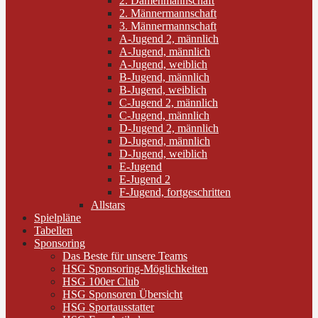
2. Damenmannschaft
2. Männermannschaft
3. Männermannschaft
A-Jugend 2, männlich
A-Jugend, männlich
A-Jugend, weiblich
B-Jugend, männlich
B-Jugend, weiblich
C-Jugend 2, männlich
C-Jugend, männlich
D-Jugend 2, männlich
D-Jugend, männlich
D-Jugend, weiblich
E-Jugend
E-Jugend 2
F-Jugend, fortgeschritten
Allstars
Spielpläne
Tabellen
Sponsoring
Das Beste für unsere Teams
HSG Sponsoring-Möglichkeiten
HSG 100er Club
HSG Sponsoren Übersicht
HSG Sportausstatter