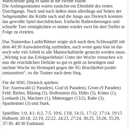
Marschroute ging es dann in die zweite Hälfte.
Die Anfangsminuten waren zunächst ein Ebenbild des ersten
Durchgangs. Nach und nach ließen dann allerdings auf Seiten der
Seligenstädter die Kräfte nach und die Jungs aus Dreieich konnten
das gewollte Spiel durchdrücken. Einfache Balleroberungen und
schnelle Tore ermöglichten es immer wieder zwei bis drei Treffer in
Folge zu erzielen.
Das Trainerduo Laribi/Bittner zeigte sich nach dem Schlusspfiff mit
dem 40:30 Auswärtserfolg zurfrieden, auch wenn ganz klar ist das
noch sehr viel Arbeit in alle Mannschaftsteile gesteckt werden muss.
„Wichtig war das Erfolgserlebnis! Unter der Woche versuchen wir
nun die ersichtlichen Defizite so gut es geht zu beseitigen und
nächste Woche im Heimspiel gegen die SG Bruchköbel positiv
umzusetzen“, so die Trainer nach dem Sieg.
Für die HSG Dreieich spielten:
Tor: Auerswald (2 Paraden), Graf (6 Paraden), Grom (9 Paraden)
Feld: Bieber, Bläsing (5), Helfenstein (6), Hiller (5), Kötter (1),
Lenhardt (3), Machner (1), Mitteregger (13/2), Rahe (3),
Spanheimer (3) und Stark.
Spielfilm: 1:0, 4:1, 6:2, 7:5, 10:6, 13:8, 14:11, 17:12, 17:14, 19:15
Halbzeit; 20:18, 22:19, 22:22, 24:23, 27:24, 30:25, 33:26, 35:29,
37:30, 40:30 Endstand.