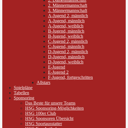
2. Damenmannschaft
2. Männermannschaft
3. Männermannschaft
A-Jugend 2, männlich
A-Jugend, männlich
A-Jugend, weiblich
B-Jugend, männlich
B-Jugend, weiblich
C-Jugend 2, männlich
C-Jugend, männlich
D-Jugend 2, männlich
D-Jugend, männlich
D-Jugend, weiblich
E-Jugend
E-Jugend 2
F-Jugend, fortgeschritten
Allstars
Spielpläne
Tabellen
Sponsoring
Das Beste für unsere Teams
HSG Sponsoring-Möglichkeiten
HSG 100er Club
HSG Sponsoren Übersicht
HSG Sportausstatter