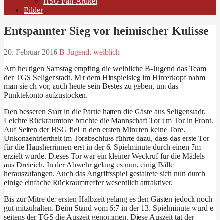
HSG Fan-Artikel
Bilder
Entspannter Sieg vor heimischer Kulisse
20. Februar 2016
B-Jugend, weiblich
Am heutigen Samstag empfing die weibliche B-Jugend das Team
der TGS Seligenstadt. Mit dem Hinspielsieg im Hinterkopf nahm
man sie ch vor, auch heute sein Bestes zu geben, um das
Punktekonto aufzustocken.
Den besseren Start in die Partie hatten die Gäste aus Seligenstadt.
Leichte Rückraumtore brachte die Mannschaft Tor um Tor in Front.
Auf Seiten der HSG fiel in den ersten Minuten keine Tore.
Unkonzentriertheit im Torabschluss führte dazu, dass das erste Tor
für die Hausherrinnen erst in der 6. Spielminute durch einen 7m
erzielt wurde. Dieses Tor war ein kleiner Weckruf für die Mädels
aus Dreieich. In der Abwehr gelang es nun, einig Bälle
herauszufangen. Auch das Angriffsspiel gestaltete sich nun durch
einige einfache Rückraumtreffer wesentlich attraktiver.
Bis zur Mitre der ersten Halbzeit gelang es den Gästen jedoch noch
gut mitzuhalten. Beim Stand vom 6:7 in der 13. Spielminute wurd e
seitens der TGS die Auszeit genommen. Diese Auszeit tat der