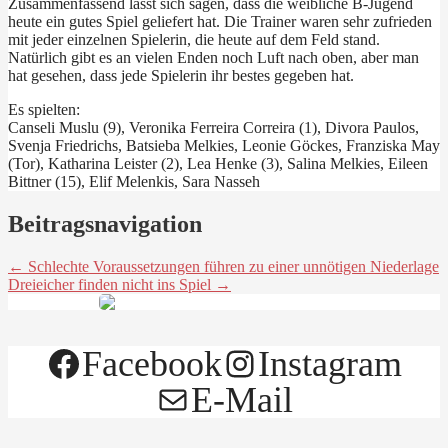
Zusammenfassend lässt sich sagen, dass die weibliche B-Jugend
heute ein gutes Spiel geliefert hat. Die Trainer waren sehr zufrieden
mit jeder einzelnen Spielerin, die heute auf dem Feld stand.
Natürlich gibt es an vielen Enden noch Luft nach oben, aber man
hat gesehen, dass jede Spielerin ihr bestes gegeben hat.
Es spielten:
Canseli Muslu (9), Veronika Ferreira Correira (1), Divora Paulos,
Svenja Friedrichs, Batsieba Melkies, Leonie Göckes, Franziska May
(Tor), Katharina Leister (2), Lea Henke (3), Salina Melkies, Eileen
Bittner (15), Elif Melenkis, Sara Nasseh
Beitragsnavigation
← Schlechte Voraussetzungen führen zu einer unnötigen Niederlage
Dreieicher finden nicht ins Spiel →
Facebook
Instagram
E-Mail