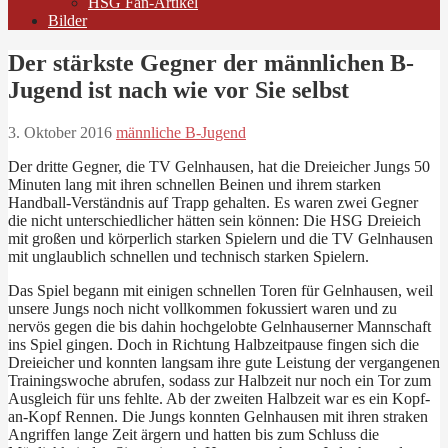
HSG Fan-Artikel
Bilder
Der stärkste Gegner der männlichen B-
Jugend ist nach wie vor Sie selbst
3. Oktober 2016
männliche B-Jugend
Der dritte Gegner, die TV Gelnhausen, hat die Dreieicher Jungs 50
Minuten lang mit ihren schnellen Beinen und ihrem starken
Handball-Verständnis auf Trapp gehalten. Es waren zwei Gegner
die nicht unterschiedlicher hätten sein können: Die HSG Dreieich
mit großen und körperlich starken Spielern und die TV Gelnhausen
mit unglaublich schnellen und technisch starken Spielern.
Das Spiel begann mit einigen schnellen Toren für Gelnhausen, weil
unsere Jungs noch nicht vollkommen fokussiert waren und zu
nervös gegen die bis dahin hochgelobte Gelnhauserner Mannschaft
ins Spiel gingen. Doch in Richtung Halbzeitpause fingen sich die
Dreieicher und konnten langsam ihre gute Leistung der vergangenen
Trainingswoche abrufen, sodass zur Halbzeit nur noch ein Tor zum
Ausgleich für uns fehlte. Ab der zweiten Halbzeit war es ein Kopf-
an-Kopf Rennen. Die Jungs konnten Gelnhausen mit ihren straken
Angriffen lange Zeit ärgern und hatten bis zum Schluss die