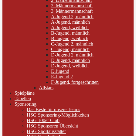
2. Damenmannschaft
2. Männermannschaft
3. Männermannschaft
A-Jugend 2, männlich
A-Jugend, männlich
A-Jugend, weiblich
B-Jugend, männlich
B-Jugend, weiblich
C-Jugend 2, männlich
C-Jugend, männlich
D-Jugend 2, männlich
D-Jugend, männlich
D-Jugend, weiblich
E-Jugend
E-Jugend 2
F-Jugend, fortgeschritten
Allstars
Spielpläne
Tabellen
Sponsoring
Das Beste für unsere Teams
HSG Sponsoring-Möglichkeiten
HSG 100er Club
HSG Sponsoren Übersicht
HSG Sportausstatter