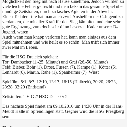
Möglichkeit den Sieg mit nach Hause zunehmen. Jedoch wurden zu
viele leichte Fehler gemacht und man bekam das gesamte Spiel über
unnötige Zeitstrafen, durch zu lasches Agieren in der Abwehr.
Einen Teil der Tore hat man auch zwei Aushelfern der C-Jugend zu
verdanken, die mit aller Kraft für den Sieg kämpften und eine sehr
gute Ergänzung, zum doch sehr dünn besetzen Kader unserer B-
Jugend, waren.
Auch wenn man knapp verloren hat, kann man einiges aus dem
Spiel mitnehmen und wie heißt es so schön: Man trifft sich immer
zwei Mal im Leben.
Für die HSG Dreieich spielten:
Tor: Dambacher (1.-25. Minute) und Graf (26.-50. Minute)
Feld: Bieber, Bohr (1), Drost, Fussen (7), Kampe (1), Kötter (5),
Lenhardt (6), Martin, Rahe (1), Spanheimer (7), Wiest
Spielfilm: 5:1, 8:3, 12:10, 13:13, 16:15 (Halbzeit), 20:20, 26:23,
28:28, 32:29 (Endstand)
Zeitstrafen: TV G // HSG D 0 // 5
Das nächste Spiel findet am 09.10.2016 um 14:30 Uhr in der Hans-
Meudt-Halle in Sprendlingen statt. Gegner wird die HSG Preagberg
sein.