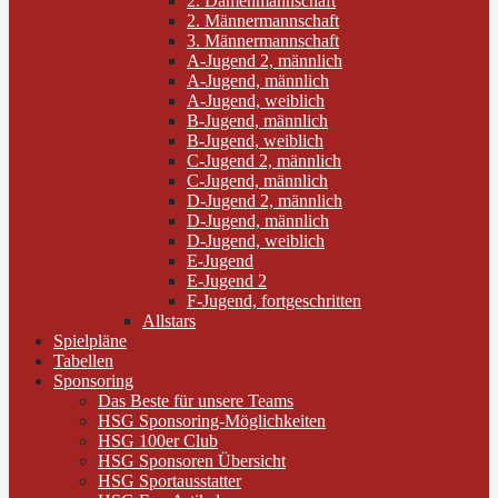
2. Damenmannschaft
2. Männermannschaft
3. Männermannschaft
A-Jugend 2, männlich
A-Jugend, männlich
A-Jugend, weiblich
B-Jugend, männlich
B-Jugend, weiblich
C-Jugend 2, männlich
C-Jugend, männlich
D-Jugend 2, männlich
D-Jugend, männlich
D-Jugend, weiblich
E-Jugend
E-Jugend 2
F-Jugend, fortgeschritten
Allstars
Spielpläne
Tabellen
Sponsoring
Das Beste für unsere Teams
HSG Sponsoring-Möglichkeiten
HSG 100er Club
HSG Sponsoren Übersicht
HSG Sportausstatter