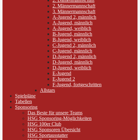
2. Damenmannschaft
2. Männermannschaft
3. Männermannschaft
A-Jugend 2, männlich
A-Jugend, männlich
A-Jugend, weiblich
B-Jugend, männlich
B-Jugend, weiblich
C-Jugend 2, männlich
C-Jugend, männlich
D-Jugend 2, männlich
D-Jugend, männlich
D-Jugend, weiblich
E-Jugend
E-Jugend 2
F-Jugend, fortgeschritten
Allstars
Spielpläne
Tabellen
Sponsoring
Das Beste für unsere Teams
HSG Sponsoring-Möglichkeiten
HSG 100er Club
HSG Sponsoren Übersicht
HSG Sportausstatter