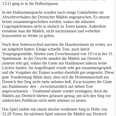
13:11 ging es in die Halbzeitpause.
In der Halbzeitansprache wurden noch einige Unklarheiten im
Abwehrverhalten der Dreieicher Mädels angesprochen. Es musste
besser zusammengeschoben werden, sodass die robusten
Gegenspielerinnen nicht so einfach zu Toren kamen. Außerdem
ermahnte man die Mädels, nicht nachzulassen und weiterhin
konzentriert zu Werke zu gehen.
Nach dem Seitenwechsel machten die Hausherrinnen da weiter, wo
sie aufgehört hatten: Einige schnelle Tore, auch durch
Tempogegenstöße, führten zum Zwischenstand von 19:14 in der 31.
Spielminute. In der Abwehr standen die Mädels aus Dreieich
zumeist sehr gut, sodass die Gäste aus Hainhausen nahezu keine
Lücken fanden. Im Angriffsspiel wurde sehr gut zusammengespielt
und die Vorgaben der Trainer wurden ebenfalls gut umgesetzt. Diese
gute Teamleistung führte dazu, dass sich die Heimmannschaft aus
Dreieich den Sieg nicht mehr nehmen ließ. Zwar konnten die Gäste
aus Hainhausen den – zwischenzeitlich auf sieben Tore
angewachsenen – Torabstand immer wieder verringern, doch die
Mädels aus Dreieich blieben gelassen genug, um sich den Sieg vor
zahlreichen Publikum nicht mehr nehmen zu lassen.
Das Spiel endete mit einem absolut verdienten Sieg in Höhe von
32:28 Toren. Im nächsten Spiel müssen die Mädels aus Dreieich