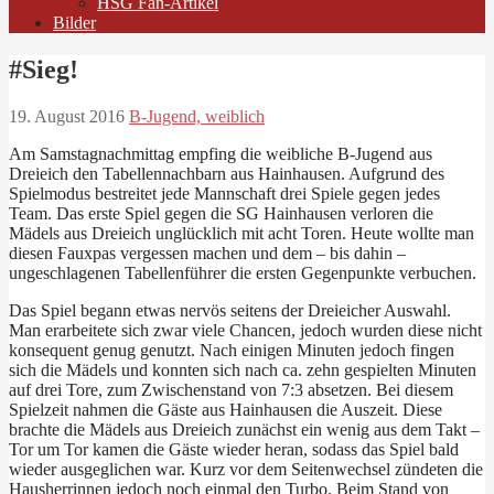
HSG Fan-Artikel
Bilder
#Sieg!
19. August 2016
B-Jugend, weiblich
Am Samstagnachmittag empfing die weibliche B-Jugend aus
Dreieich den Tabellennachbarn aus Hainhausen. Aufgrund des
Spielmodus bestreitet jede Mannschaft drei Spiele gegen jedes
Team. Das erste Spiel gegen die SG Hainhausen verloren die
Mädels aus Dreieich unglücklich mit acht Toren. Heute wollte man
diesen Fauxpas vergessen machen und dem – bis dahin –
ungeschlagenen Tabellenführer die ersten Gegenpunkte verbuchen.
Das Spiel begann etwas nervös seitens der Dreieicher Auswahl.
Man erarbeitete sich zwar viele Chancen, jedoch wurden diese nicht
konsequent genug genutzt. Nach einigen Minuten jedoch fingen
sich die Mädels und konnten sich nach ca. zehn gespielten Minuten
auf drei Tore, zum Zwischenstand von 7:3 absetzen. Bei diesem
Spielzeit nahmen die Gäste aus Hainhausen die Auszeit. Diese
brachte die Mädels aus Dreieich zunächst ein wenig aus dem Takt –
Tor um Tor kamen die Gäste wieder heran, sodass das Spiel bald
wieder ausgeglichen war. Kurz vor dem Seitenwechsel zündeten die
Hausherrinnen jedoch noch einmal den Turbo. Beim Stand von