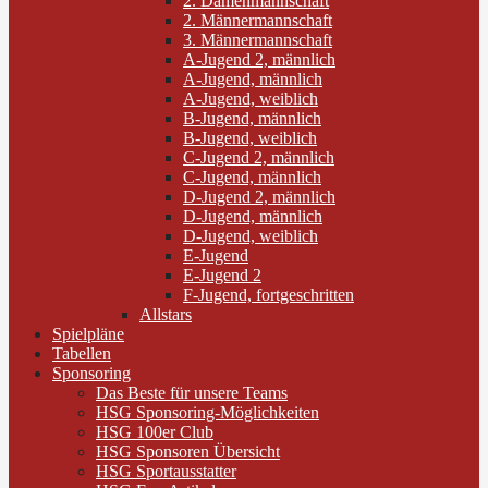
2. Damenmannschaft
2. Männermannschaft
3. Männermannschaft
A-Jugend 2, männlich
A-Jugend, männlich
A-Jugend, weiblich
B-Jugend, männlich
B-Jugend, weiblich
C-Jugend 2, männlich
C-Jugend, männlich
D-Jugend 2, männlich
D-Jugend, männlich
D-Jugend, weiblich
E-Jugend
E-Jugend 2
F-Jugend, fortgeschritten
Allstars
Spielpläne
Tabellen
Sponsoring
Das Beste für unsere Teams
HSG Sponsoring-Möglichkeiten
HSG 100er Club
HSG Sponsoren Übersicht
HSG Sportausstatter