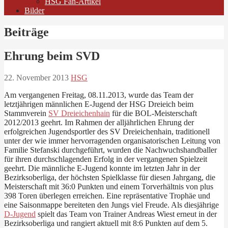
HSG Fan-Artikel
Bilder
Beiträge
Ehrung beim SVD
22. November 2013
HSG
Am vergangenen Freitag, 08.11.2013, wurde das Team der
letztjährigen männlichen E-Jugend der HSG Dreieich beim
Stammverein
SV Dreieichenhain
für die BOL-Meisterschaft
2012/2013 geehrt. Im Rahmen der alljährlichen Ehrung der
erfolgreichen Jugendsportler des SV Dreieichenhain, traditionell
unter der wie immer hervorragenden organisatorischen Leitung von
Familie Stefanski durchgeführt, wurden die Nachwuchshandballer
für ihren durchschlagenden Erfolg in der vergangenen Spielzeit
geehrt. Die männliche E-Jugend konnte im letzten Jahr in der
Bezirksoberliga, der höchsten Spielklasse für diesen Jahrgang, die
Meisterschaft mit 36:0 Punkten und einem Torverhältnis von plus
398 Toren überlegen erreichen. Eine repräsentative Trophäe und
eine Saisonmappe bereiteten den Jungs viel Freude. Als diesjährige
D-Jugend
spielt das Team von Trainer Andreas Wiest erneut in der
Bezirksoberliga und rangiert aktuell mit 8:6 Punkten auf dem 5.