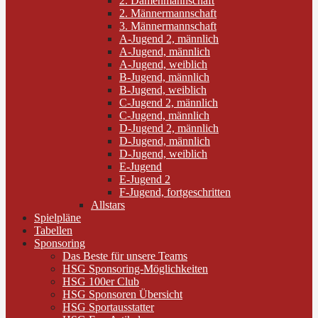
2. Damenmannschaft
2. Männermannschaft
3. Männermannschaft
A-Jugend 2, männlich
A-Jugend, männlich
A-Jugend, weiblich
B-Jugend, männlich
B-Jugend, weiblich
C-Jugend 2, männlich
C-Jugend, männlich
D-Jugend 2, männlich
D-Jugend, männlich
D-Jugend, weiblich
E-Jugend
E-Jugend 2
F-Jugend, fortgeschritten
Allstars
Spielpläne
Tabellen
Sponsoring
Das Beste für unsere Teams
HSG Sponsoring-Möglichkeiten
HSG 100er Club
HSG Sponsoren Übersicht
HSG Sportausstatter