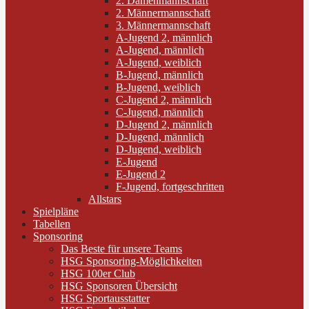
2. Damenmannschaft
2. Männermannschaft
3. Männermannschaft
A-Jugend 2, männlich
A-Jugend, männlich
A-Jugend, weiblich
B-Jugend, männlich
B-Jugend, weiblich
C-Jugend 2, männlich
C-Jugend, männlich
D-Jugend 2, männlich
D-Jugend, männlich
D-Jugend, weiblich
E-Jugend
E-Jugend 2
F-Jugend, fortgeschritten
Allstars
Spielpläne
Tabellen
Sponsoring
Das Beste für unsere Teams
HSG Sponsoring-Möglichkeiten
HSG 100er Club
HSG Sponsoren Übersicht
HSG Sportausstatter