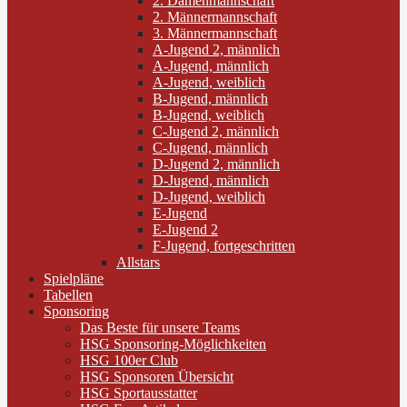
2. Damenmannschaft
2. Männermannschaft
3. Männermannschaft
A-Jugend 2, männlich
A-Jugend, männlich
A-Jugend, weiblich
B-Jugend, männlich
B-Jugend, weiblich
C-Jugend 2, männlich
C-Jugend, männlich
D-Jugend 2, männlich
D-Jugend, männlich
D-Jugend, weiblich
E-Jugend
E-Jugend 2
F-Jugend, fortgeschritten
Allstars
Spielpläne
Tabellen
Sponsoring
Das Beste für unsere Teams
HSG Sponsoring-Möglichkeiten
HSG 100er Club
HSG Sponsoren Übersicht
HSG Sportausstatter