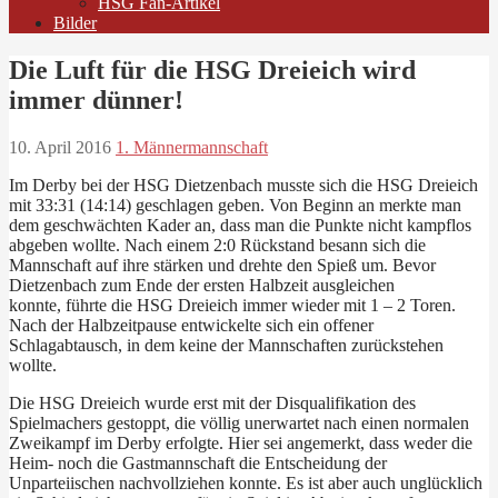
HSG Fan-Artikel
Bilder
Die Luft für die HSG Dreieich wird
immer dünner!
10. April 2016
1. Männermannschaft
Im Derby bei der HSG Dietzenbach musste sich die HSG Dreieich
mit 33:31 (14:14) geschlagen geben.
Von Beginn an merkte man
dem geschwächten Kader an, dass man die Punkte nicht kampflos
abgeben wollte. Nach einem 2:0 Rückstand
besann sich die
Mannschaft auf ihre stärken und drehte den Spieß um. Bevor
Dietzenbach zum Ende der ersten Halbzeit ausgleichen
konnte,
führte die HSG Dreieich immer wieder mit 1 – 2 Toren.
Nach der Halbzeitpause entwickelte sich ein offener
Schlagabtausch, in dem keine der Mannschaften zurückstehen
wollte.
Die HSG Dreieich wurde erst mit der Disqualifikation des
Spielmachers gestoppt, die völlig unerwartet nach einen normalen
Zweikampf im Derby erfolgte.
Hier sei angemerkt, dass weder die
Heim- noch die Gastmannschaft die Entscheidung der
Unparteiischen nachvollziehen konnte. Es ist aber auch unglücklich