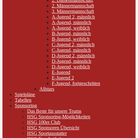
2. Damenmannschaft
2. Männermannschaft
3. Männermannschaft
A-Jugend 2, männlich
A-Jugend, männlich
A-Jugend, weiblich
B-Jugend, männlich
B-Jugend, weiblich
C-Jugend 2, männlich
C-Jugend, männlich
D-Jugend 2, männlich
D-Jugend, männlich
D-Jugend, weiblich
E-Jugend
E-Jugend 2
F-Jugend, fortgeschritten
Allstars
Spielpläne
Tabellen
Sponsoring
Das Beste für unsere Teams
HSG Sponsoring-Möglichkeiten
HSG 100er Club
HSG Sponsoren Übersicht
HSG Sportausstatter