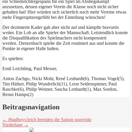
ein Schiedsrichtergespann
für ein Spiel im Abstiegskampf
anzusetzen, dessen eigener Verein die Klasse noch nicht sicher
gehalten hat! Hier würden sich sicherlich noch mehr Vereine etwas
mehr Fingerspitzengefühl bei der Einteilung wünschen!
Der dezimierte Kader gab aber nicht auf und kämpfte bravurös
weiter. Ein Lob an alle Spieler der Mannschaft. Letztendlich konnte
die Disqualifikation des Spielmachers nicht kompensiert
werden.
Dietzenbach spielte die Zeit routiniert aus und konnte die
Punkte in eigener Halle halten.
Es spielten:
Emil Leichtling, Paul Messer,
Anton Zachgo, Nicki Mohr, René Lenhardt(6), Thomas Vogel(5),
Tim Häfner, Philip Wunderlich(11), Leon Seidenspinner, Paul
Raschke(6), Philip Weimer, Sascha Lenhardt(1), Max Sordon,
Benni Hamps(2)
Beitragsnavigation
← #badboys3eich beenden die Saison souverän
Niederlage →