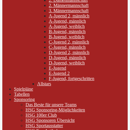
2. Damenmannschaft
2. Männermannschaft
3. Männermannschaft
A-Jugend 2, männlich
A-Jugend, männlich
A-Jugend, weiblich
B-Jugend, männlich
B-Jugend, weiblich
C-Jugend 2, männlich
C-Jugend, männlich
D-Jugend 2, männlich
D-Jugend, männlich
D-Jugend, weiblich
E-Jugend
E-Jugend 2
F-Jugend, fortgeschritten
Allstars
Spielpläne
Tabellen
Sponsoring
Das Beste für unsere Teams
HSG Sponsoring-Möglichkeiten
HSG 100er Club
HSG Sponsoren Übersicht
HSG Sportausstatter