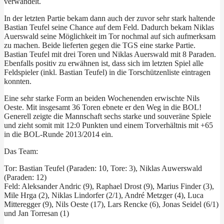
verwandelt.
In der letzten Partie bekam dann auch der zuvor sehr stark haltende
Bastian Teufel seine Chance auf dem Feld. Dadurch bekam Niklas
Auerswald seine Möglichkeit im Tor nochmal auf sich aufmerksam
zu machen. Beide lieferten gegen die TGS eine starke Partie.
Bastian Teufel mit drei Toren und Niklas Auerswald mit 8 Paraden.
Ebenfalls positiv zu erwähnen ist, dass sich im letzten Spiel alle
Feldspieler (inkl. Bastian Teufel) in die Torschützenliste eintragen
konnten.
Eine sehr starke Form an beiden Wochenenden erwischte Nils
Oeste. Mit insgesamt 36 Toren ebnete er den Weg in die BOL!
Generell zeigte die Mannschaft sechs starke und souveräne Spiele
und zieht somit mit 12:0 Punkten und einem Torverhältnis mit +65
in die BOL-Runde 2013/2014 ein.
Das Team:
Tor: Bastian Teufel (Paraden: 10, Tore: 3), Niklas Auwerswald
(Paraden: 12)
Feld: Aleksander Andric (9), Raphael Drost (9), Marius Finder (3),
Mile Hrga (2), Niklas Lindorfer (2/1), André Metzger (4), Luca
Mitteregger (9), Nils Oeste (17), Lars Rencke (6), Jonas Seidel (6/1)
und Jan Torresan (1)