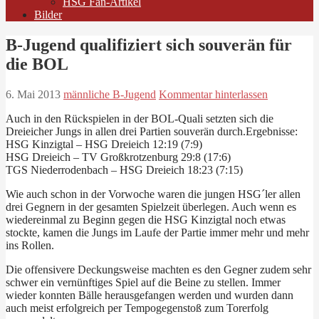
HSG Fan-Artikel
Bilder
B-Jugend qualifiziert sich souverän für
die BOL
6. Mai 2013
männliche B-Jugend
Kommentar hinterlassen
Auch in den Rückspielen in der BOL-Quali setzten sich die
Dreieicher Jungs in allen drei Partien souverän durch.Ergebnisse:
HSG Kinzigtal – HSG Dreieich 12:19 (7:9)
HSG Dreieich – TV Großkrotzenburg 29:8 (17:6)
TGS Niederrodenbach – HSG Dreieich 18:23 (7:15)
Wie auch schon in der Vorwoche waren die jungen HSG´ler allen
drei Gegnern in der gesamten Spielzeit überlegen. Auch wenn es
wiedereinmal zu Beginn gegen die HSG Kinzigtal noch etwas
stockte, kamen die Jungs im Laufe der Partie immer mehr und mehr
ins Rollen.
Die offensivere Deckungsweise machten es den Gegner zudem sehr
schwer ein vernünftiges Spiel auf die Beine zu stellen. Immer
wieder konnten Bälle herausgefangen werden und wurden dann
auch meist erfolgreich per Tempogegenstoß zum Torerfolg