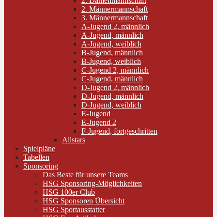
2. Damenmannschaft
2. Männermannschaft
3. Männermannschaft
A-Jugend 2, männlich
A-Jugend, männlich
A-Jugend, weiblich
B-Jugend, männlich
B-Jugend, weiblich
C-Jugend 2, männlich
C-Jugend, männlich
D-Jugend 2, männlich
D-Jugend, männlich
D-Jugend, weiblich
E-Jugend
E-Jugend 2
F-Jugend, fortgeschritten
Allstars
Spielpläne
Tabellen
Sponsoring
Das Beste für unsere Teams
HSG Sponsoring-Möglichkeiten
HSG 100er Club
HSG Sponsoren Übersicht
HSG Sportausstatter