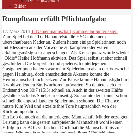
HSG Fan-Artikel
Bilder
Rumpfteam erfüllt Pflichtaufgabe
17. März 2014
1. Damenmannschaft
Kommentar hinterlassen
Zum Spiel bei der TG Hanau reiste die HSG mit einem
überschaubaren Kader an. Zudem hatten einige Spielerinnen noch
mit Blessuren aus der Vorwoche zu kämpfen oder waren
erkältungsmäßig sehr angeschlagen. Als Konsequenz wurde wieder
„Oldie“ Heike Hoffmann aktiviert. Das Spiel selbst ist eher schnell
geschildert. Die körperlich und spielerisch unterlegenen
Gastgeberinnen hatten zwar mehr Spielerinnen als in der Vorwoche
gegen Hainburg, doch entscheidende Akzente konnte die
Heimmannschaft nicht setzen. Zur Pause konnte Hanau lediglich mit
3 wohlwollenden Strafwurftoren aufwarten. So deutete sich der
Endstand von 30:7 (15:3) schnell an. Auch in der zweiten Hälfte
gestaltete sich das Spiel sehr einseitig. So konnte der Trainer schon
schnell die angeschlagenen Spielerinnen schonen. Die Chance
nutzte Kim Weil und erzielte ihre Tore hauptsächlich von der
Rückraumposition.
Ein Lob dennoch an die unterlegene Mannschaft. Mit der gezeigten
Leistung kann die gestern aufspielende Mannschaft wohl keinen
Erfolg in der BOL verbuchen. Doch hat die Mannschaft bis zur
letzten Minute nie aufgesteckt und nach ihren Möglichkeiten