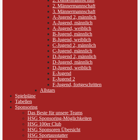
2. Damenmannschaft
2. Männermannschaft
3. Männermannschaft
A-Jugend 2, männlich
A-Jugend, männlich
A-Jugend, weiblich
B-Jugend, männlich
B-Jugend, weiblich
C-Jugend 2, männlich
C-Jugend, männlich
D-Jugend 2, männlich
D-Jugend, männlich
D-Jugend, weiblich
E-Jugend
E-Jugend 2
F-Jugend, fortgeschritten
Allstars
Spielpläne
Tabellen
Sponsoring
Das Beste für unsere Teams
HSG Sponsoring-Möglichkeiten
HSG 100er Club
HSG Sponsoren Übersicht
HSG Sportausstatter