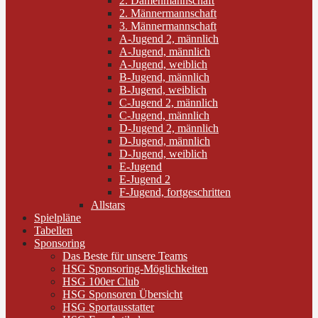
2. Damenmannschaft
2. Männermannschaft
3. Männermannschaft
A-Jugend 2, männlich
A-Jugend, männlich
A-Jugend, weiblich
B-Jugend, männlich
B-Jugend, weiblich
C-Jugend 2, männlich
C-Jugend, männlich
D-Jugend 2, männlich
D-Jugend, männlich
D-Jugend, weiblich
E-Jugend
E-Jugend 2
F-Jugend, fortgeschritten
Allstars
Spielpläne
Tabellen
Sponsoring
Das Beste für unsere Teams
HSG Sponsoring-Möglichkeiten
HSG 100er Club
HSG Sponsoren Übersicht
HSG Sportausstatter