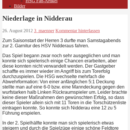
HSG Fan-Artikel
Bilder
Niederlage in Nidderau
26. August 2012
3_maenner
Kommentar hinterlassen
Zum Saisonstart der Herren 3 durfte man Samstagabends
zur 2. Garnitur des HSV Nidderaus fahren.
Das Spiel begann zwar noch sehr ausgeglichen und man
konnte sich spielerisch einige Chancen erarbeiten, aber
diese konnten nicht verwandelt werden. Der Gastgeber
schaffte es immer wieder im Angriff bis zum Torerfolg
durchzuspielen. Die HSG wechselte mehrfach die
Abwehrformation: Von einer anfänglichen 5:1 Deckung
stellte man auf eine 6-0 bzw. eine Manndeckung gegen den
wurfstarken halb Linken Rückraumspieler um. Leider brachte
keine dieser Maßnahmen den gewünschten Erfolg, so dass
dieser Spieler allein sich mit 11 Toren in die Torschützenliste
eintragen konnte. So konnte sich Nidderau eine 12 zu 5
Führung erspielen.
In der 2. Spielhälfte konnte man sich spielerisch etwas
steigern und durch die Spielzüge einige schöne Feldtore