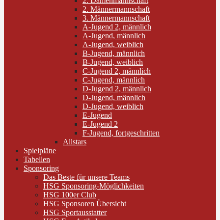
2. Damenmannschaft
2. Männermannschaft
3. Männermannschaft
A-Jugend 2, männlich
A-Jugend, männlich
A-Jugend, weiblich
B-Jugend, männlich
B-Jugend, weiblich
C-Jugend 2, männlich
C-Jugend, männlich
D-Jugend 2, männlich
D-Jugend, männlich
D-Jugend, weiblich
E-Jugend
E-Jugend 2
F-Jugend, fortgeschritten
Allstars
Spielpläne
Tabellen
Sponsoring
Das Beste für unsere Teams
HSG Sponsoring-Möglichkeiten
HSG 100er Club
HSG Sponsoren Übersicht
HSG Sportausstatter