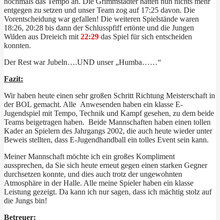
nochmals das Tempo an. Die Grimmstädter hatten nun nichts mehr
entgegen zu setzen und unser Team zog auf 17:25 davon. Die
Vorentscheidung war gefallen! Die weiteren Spielstände waren
18:26, 20:28 bis dann der Schlusspfiff ertönte und die Jungen
Wilden aus Dreieich mit
22:29
das Spiel für sich entscheiden
konnten.
Der Rest war Jubeln….UND unser „Humba……“
Fazit:
Wir haben heute einen sehr großen Schritt Richtung Meisterschaft in
der BOL gemacht. Alle Anwesenden haben ein klasse E-
Jugendspiel mit Tempo, Technik und Kampf gesehen, zu dem beide
Teams beigetragen haben. Beide Mannschaften haben einen tollen
Kader an Spielern des Jahrgangs 2002, die auch heute wieder unter
Beweis stellten, dass E-Jugendhandball ein tolles Event sein kann.
Meiner Mannschaft möchte ich ein großes Kompliment
aussprechen, da Sie sich heute erneut gegen einen starken Gegner
durchsetzen konnte, und dies auch trotz der ungewohnten
Atmosphäre in der Halle. Alle meine Spieler haben ein klasse
Leistung gezeigt. Da kann ich nur sagen, dass ich mächtig stolz auf
die Jungs bin!
Betreuer: