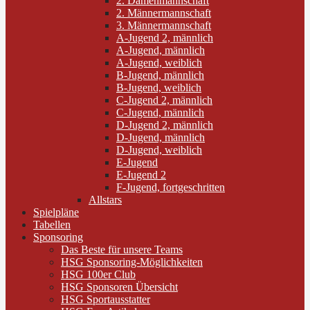
2. Damenmannschaft
2. Männermannschaft
3. Männermannschaft
A-Jugend 2, männlich
A-Jugend, männlich
A-Jugend, weiblich
B-Jugend, männlich
B-Jugend, weiblich
C-Jugend 2, männlich
C-Jugend, männlich
D-Jugend 2, männlich
D-Jugend, männlich
D-Jugend, weiblich
E-Jugend
E-Jugend 2
F-Jugend, fortgeschritten
Allstars
Spielpläne
Tabellen
Sponsoring
Das Beste für unsere Teams
HSG Sponsoring-Möglichkeiten
HSG 100er Club
HSG Sponsoren Übersicht
HSG Sportausstatter