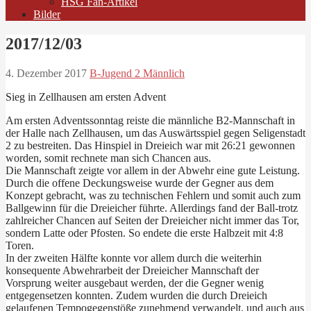
HSG Fan-Artikel
Bilder
2017/12/03
4. Dezember 2017
B-Jugend 2 Männlich
Sieg in Zellhausen am ersten Advent
Am ersten Adventssonntag reiste die männliche B2-Mannschaft in
der Halle nach Zellhausen, um das Auswärtsspiel gegen Seligenstadt
2 zu bestreiten. Das Hinspiel in Dreieich war mit 26:21 gewonnen
worden, somit rechnete man sich Chancen aus.
Die Mannschaft zeigte vor allem in der Abwehr eine gute Leistung.
Durch die offene Deckungsweise wurde der Gegner aus dem
Konzept gebracht, was zu technischen Fehlern und somit auch zum
Ballgewinn für die Dreieicher führte. Allerdings fand der Ball-trotz
zahlreicher Chancen auf Seiten der Dreieicher nicht immer das Tor,
sondern Latte oder Pfosten. So endete die erste Halbzeit mit 4:8
Toren.
In der zweiten Hälfte konnte vor allem durch die weiterhin
konsequente Abwehrarbeit der Dreieicher Mannschaft der
Vorsprung weiter ausgebaut werden, der die Gegner wenig
entgegensetzen konnten. Zudem wurden die durch Dreieich
gelaufenen Tempogegenstöße zunehmend verwandelt, und auch aus