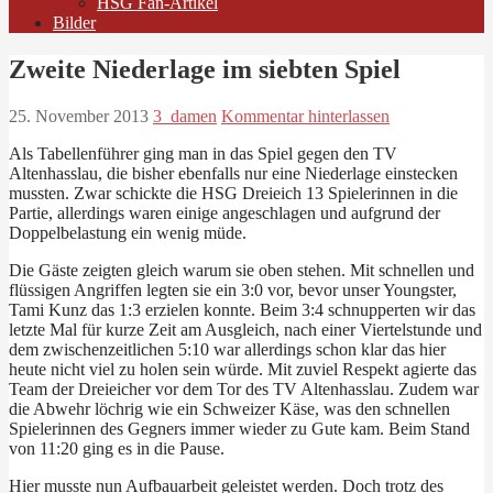
HSG Fan-Artikel
Bilder
Zweite Niederlage im siebten Spiel
25. November 2013
3_damen
Kommentar hinterlassen
Als Tabellenführer ging man in das Spiel gegen den TV
Altenhasslau, die bisher ebenfalls nur eine Niederlage einstecken
mussten. Zwar schickte die HSG Dreieich 13 Spielerinnen in die
Partie, allerdings waren einige angeschlagen und aufgrund der
Doppelbelastung ein wenig müde.
Die Gäste zeigten gleich warum sie oben stehen. Mit schnellen und
flüssigen Angriffen legten sie ein 3:0 vor, bevor unser Youngster,
Tami Kunz das 1:3 erzielen konnte. Beim 3:4 schnupperten wir das
letzte Mal für kurze Zeit am Ausgleich, nach einer Viertelstunde und
dem zwischenzeitlichen 5:10 war allerdings schon klar das hier
heute nicht viel zu holen sein würde. Mit zuviel Respekt agierte das
Team der Dreieicher vor dem Tor des TV Altenhasslau. Zudem war
die Abwehr löchrig wie ein Schweizer Käse, was den schnellen
Spielerinnen des Gegners immer wieder zu Gute kam. Beim Stand
von 11:20 ging es in die Pause.
Hier musste nun Aufbauarbeit geleistet werden. Doch trotz des