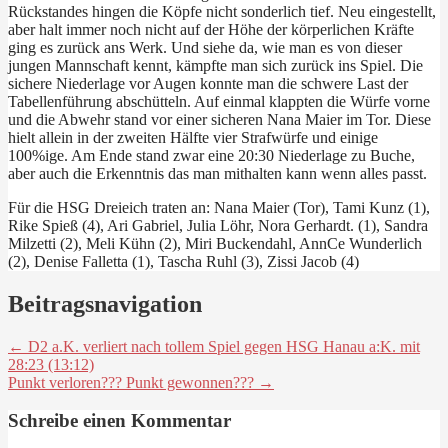
Rückstandes hingen die Köpfe nicht sonderlich tief. Neu eingestellt,
aber halt immer noch nicht auf der Höhe der körperlichen Kräfte
ging es zurück ans Werk. Und siehe da, wie man es von dieser
jungen Mannschaft kennt, kämpfte man sich zurück ins Spiel. Die
sichere Niederlage vor Augen konnte man die schwere Last der
Tabellenführung abschütteln. Auf einmal klappten die Würfe vorne
und die Abwehr stand vor einer sicheren Nana Maier im Tor. Diese
hielt allein in der zweiten Hälfte vier Strafwürfe und einige
100%ige. Am Ende stand zwar eine 20:30 Niederlage zu Buche,
aber auch die Erkenntnis das man mithalten kann wenn alles passt.
Für die HSG Dreieich traten an: Nana Maier (Tor), Tami Kunz (1),
Rike Spieß (4), Ari Gabriel, Julia Löhr, Nora Gerhardt. (1), Sandra
Milzetti (2), Meli Kühn (2), Miri Buckendahl, AnnCe Wunderlich
(2), Denise Falletta (1), Tascha Ruhl (3), Zissi Jacob (4)
Beitragsnavigation
← D2 a.K. verliert nach tollem Spiel gegen HSG Hanau a:K. mit
28:23 (13:12)
Punkt verloren??? Punkt gewonnen??? →
Schreibe einen Kommentar