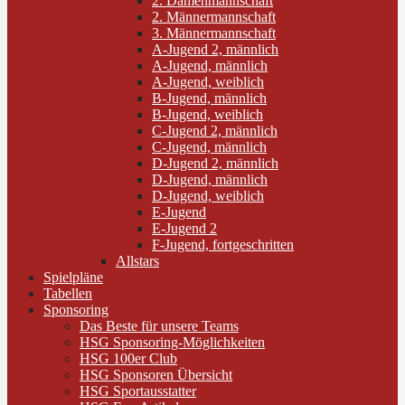
2. Damenmannschaft
2. Männermannschaft
3. Männermannschaft
A-Jugend 2, männlich
A-Jugend, männlich
A-Jugend, weiblich
B-Jugend, männlich
B-Jugend, weiblich
C-Jugend 2, männlich
C-Jugend, männlich
D-Jugend 2, männlich
D-Jugend, männlich
D-Jugend, weiblich
E-Jugend
E-Jugend 2
F-Jugend, fortgeschritten
Allstars
Spielpläne
Tabellen
Sponsoring
Das Beste für unsere Teams
HSG Sponsoring-Möglichkeiten
HSG 100er Club
HSG Sponsoren Übersicht
HSG Sportausstatter