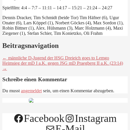
Spielfilm: 4:4 – 7:7 – 11:11 – 14:17 – 15:21 – 21:24 – 24:27
Dennis Dracker, Tim Schmidt (beide Tor) Tim Häfner (6), Ugur
Onater (6), Lars Köppel (1), Norbert Göckes (4), Max Sordon (1),
Robin Bittner (1), Alex. Hülsmann (3), Marc Holzmann (4), Maxi
Ziegener (1), Stefan Schier, Tim Konietzko, Oli Frahm
Beitragsnavigation
← männliche D-Jugend der HSG Dreieich goes to Lemgo
Heimsieg der mD I a.K. gegen JSG mD Praegberg II a.K. (23:14)
→
Schreibe einen Kommentar
Du musst
angemeldet
sein, um einen Kommentar abzugeben.
Facebook
Instagram
E-Mail