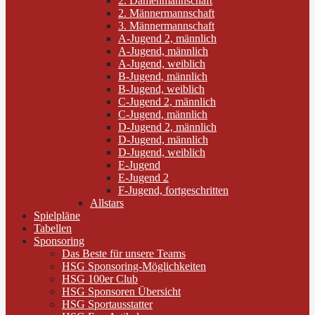
2. Damenmannschaft
2. Männermannschaft
3. Männermannschaft
A-Jugend 2, männlich
A-Jugend, männlich
A-Jugend, weiblich
B-Jugend, männlich
B-Jugend, weiblich
C-Jugend 2, männlich
C-Jugend, männlich
D-Jugend 2, männlich
D-Jugend, männlich
D-Jugend, weiblich
E-Jugend
E-Jugend 2
F-Jugend, fortgeschritten
Allstars
Spielpläne
Tabellen
Sponsoring
Das Beste für unsere Teams
HSG Sponsoring-Möglichkeiten
HSG 100er Club
HSG Sponsoren Übersicht
HSG Sportausstatter