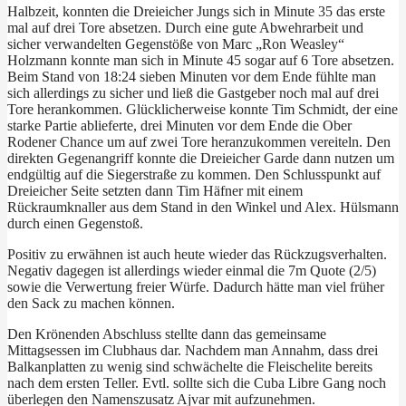
Halbzeit, konnten die Dreieicher Jungs sich in Minute 35 das erste
mal auf drei Tore absetzen. Durch eine gute Abwehrarbeit und
sicher verwandelten Gegenstöße von Marc „Ron Weasley“
Holzmann konnte man sich in Minute 45 sogar auf 6 Tore absetzen.
Beim Stand von 18:24 sieben Minuten vor dem Ende fühlte man
sich allerdings zu sicher und ließ die Gastgeber noch mal auf drei
Tore herankommen. Glücklicherweise konnte Tim Schmidt, der eine
starke Partie ablieferte, drei Minuten vor dem Ende die Ober
Rodener Chance um auf zwei Tore heranzukommen vereiteln. Den
direkten Gegenangriff konnte die Dreieicher Garde dann nutzen um
endgültig auf die Siegerstraße zu kommen. Den Schlusspunkt auf
Dreieicher Seite setzten dann Tim Häfner mit einem
Rückraumknaller aus dem Stand in den Winkel und Alex. Hülsmann
durch einen Gegenstoß.
Positiv zu erwähnen ist auch heute wieder das Rückzugsverhalten.
Negativ dagegen ist allerdings wieder einmal die 7m Quote (2/5)
sowie die Verwertung freier Würfe. Dadurch hätte man viel früher
den Sack zu machen können.
Den Krönenden Abschluss stellte dann das gemeinsame
Mittagsessen im Clubhaus dar. Nachdem man Annahm, dass drei
Balkanplatten zu wenig sind schwächelte die Fleischelite bereits
nach dem ersten Teller. Evtl. sollte sich die Cuba Libre Gang noch
überlegen den Namenszusatz Ajvar mit aufzunehmen.