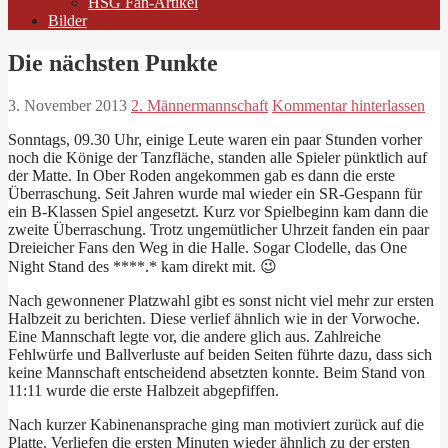
HSG Fan-Artikel
Bilder
Die nächsten Punkte
3. November 2013
2. Männermannschaft
Kommentar hinterlassen
Sonntags, 09.30 Uhr, einige Leute waren ein paar Stunden vorher
noch die Könige der Tanzfläche, standen alle Spieler pünktlich auf
der Matte. In Ober Roden angekommen gab es dann die erste
Überraschung. Seit Jahren wurde mal wieder ein SR-Gespann für
ein B-Klassen Spiel angesetzt. Kurz vor Spielbeginn kam dann die
zweite Überraschung. Trotz ungemütlicher Uhrzeit fanden ein paar
Dreieicher Fans den Weg in die Halle. Sogar Clodelle, das One
Night Stand des ****.* kam direkt mit. 😉
Nach gewonnener Platzwahl gibt es sonst nicht viel mehr zur ersten
Halbzeit zu berichten. Diese verlief ähnlich wie in der Vorwoche.
Eine Mannschaft legte vor, die andere glich aus. Zahlreiche
Fehlwürfe und Ballverluste auf beiden Seiten führte dazu, dass sich
keine Mannschaft entscheidend absetzten konnte. Beim Stand von
11:11 wurde die erste Halbzeit abgepfiffen.
Nach kurzer Kabinenansprache ging man motiviert zurück auf die
Platte. Verliefen die ersten Minuten wieder ähnlich zu der ersten